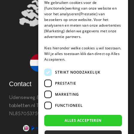
We gebruiken cookies voor de
(functionele)werking van onze website en
voor het analyseren(Prestatie) van
bezoekers op onze website. Voor het
analyseren en meten van onze advertenties
(Marketing) delen we gegevens met onze
advertentie partners.
Kies hieronder welke cookies u wil toestaan.
Wil je alles toestaan klik dan direct op Alles
Accepteren.
STRIKT NOODZAKELIJK
Contact
PRESTATIE
MARKETING
Udenseweg 8B 5405 PA Uden
info(@)koffie-
tabletten.nl
Tel. 085 782 5578KvK 67529623 Btw:
FUNCTIONEEL
NL857053759B01
ALLES ACCEPTEREN