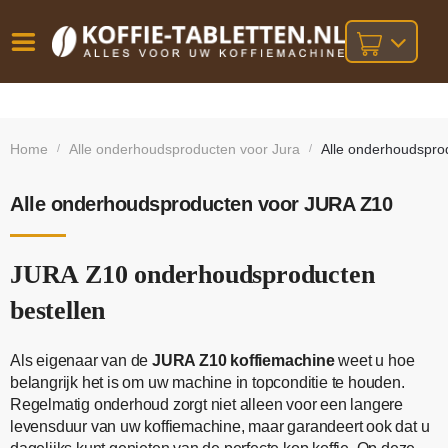
Vóór
Gratis
14 dagen
verzending
omruilgarantie!
16:00
Home
Alle onderhoudsproducten voor Jura
Alle onderhoudspro
/
/
bij orders
besteld,
volgende
boven
werkdag
€25,-
geleverd!
Alle onderhoudsproducten voor JURA Z10
JURA Z10 onderhoudsproducten
bestellen
Als eigenaar van de
JURA Z10 koffiemachine
weet u hoe
belangrijk het is om uw machine in topconditie te houden.
Regelmatig onderhoud zorgt niet alleen voor een langere
levensduur van uw koffiemachine, maar garandeert ook dat u