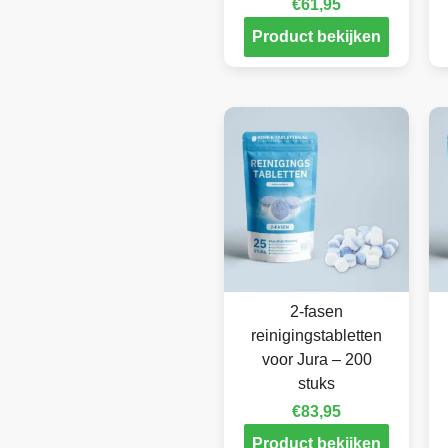
€
61,95
Product bekijken
2-fasen
reinigingstabletten
voor Jura – 200
stuks
€
83,95
Product bekijken