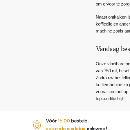
om ervoor te zorge
Naast ontkalken is
koffieolie en ande
machine zoals aan
Vandaag bes
Onze vloeibare on
van 750 ml, beschi
Zodra uw bestelli
koffiemachine zo 
vooral contact op
topconditie blijft.
Vóór
16:00
besteld,
volgende werkdag
geleverd!