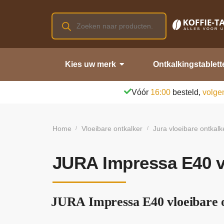
Kies uw merk
Ontkalkingstablett
Vóór
16:00
besteld,
volge
Home
Vloeibare ontkalker
Jura vloeibare ontkalk
/
/
JURA Impressa E40 vl
JURA Impressa E40 vloeibare o