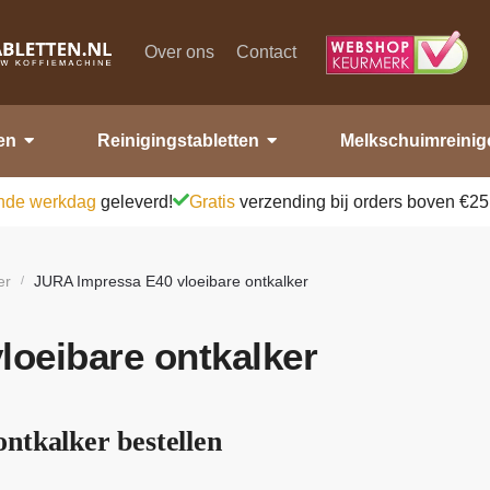
Over ons
Contact
en
Reinigingstabletten
Melkschuimreinig
nde werkdag
geleverd!
Gratis
verzending bij orders boven €25
er
JURA Impressa E40 vloeibare ontkalker
/
oeibare ontkalker
ntkalker bestellen