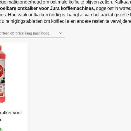
egelmatig onderhoud om optimale koffie te blijven zetten. Kalkaan
loeibare ontkalker voor Jura koffiemachines
, opgelost in wate
ies. Hoe vaak ontkalken nodig is, hangt af van het aantal gezet
u reinigingstabletten om koffieolie en andere resten te verwijder
kalker voor
a
95