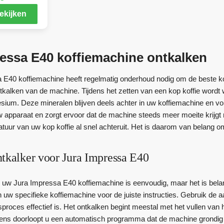
ekijken
essa E40 koffiemachine ontkalken
E40 koffiemachine heeft regelmatig onderhoud nodig om de beste koff
ntkalken van de machine. Tijdens het zetten van een kop koffie wordt w
ium. Deze mineralen blijven deels achter in uw koffiemachine en v
 apparaat en zorgt ervoor dat de machine steeds meer moeite krijgt 
uur van uw kop koffie al snel achteruit. Het is daarom van belang om 
ntkalker voor Jura Impressa E40
 uw Jura Impressa E40 koffiemachine is eenvoudig, maar het is belang
n uw specifieke koffiemachine voor de juiste instructies. Gebruik de 
sproces effectief is. Het ontkalken begint meestal met het vullen va
gens doorloopt u een automatisch programma dat de machine grondig re