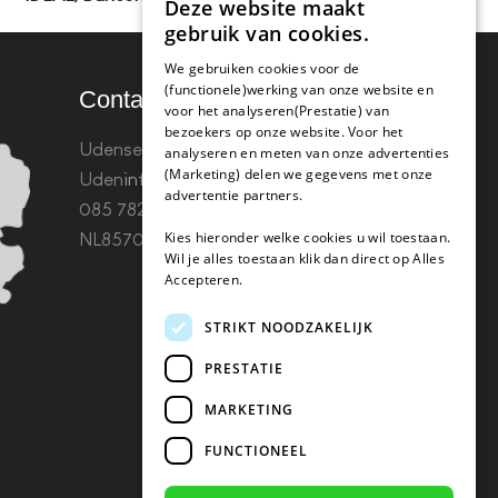
Deze website maakt
gebruik van cookies.
We gebruiken cookies voor de
(functionele)werking van onze website en
Contact
voor het analyseren(Prestatie) van
bezoekers op onze website. Voor het
Udenseweg 8B 5405 PA
analyseren en meten van onze advertenties
(Marketing) delen we gegevens met onze
Uden
info(@)koffie-tabletten.nl
Tel.
advertentie partners.
085 782 5578KvK 67529623 Btw:
Kies hieronder welke cookies u wil toestaan.
NL857053759B01
Wil je alles toestaan klik dan direct op Alles
Accepteren.
STRIKT NOODZAKELIJK
PRESTATIE
MARKETING
FUNCTIONEEL