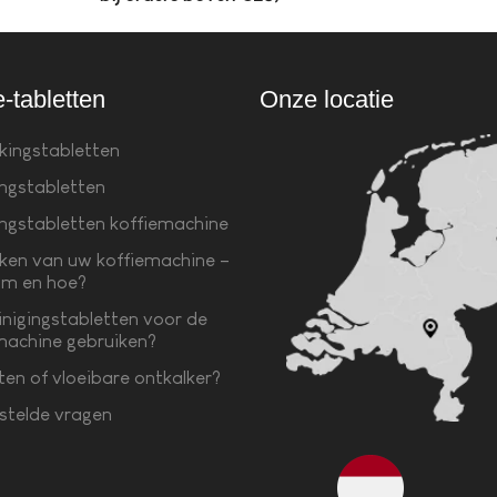
e-tabletten
Onze locatie
kingstabletten
ingstabletten
ingstabletten koffiemachine
ken van uw koffiemachine –
m en hoe?
inigingstabletten voor de
machine gebruiken?
ten of vloeibare ontkalker?
stelde vragen