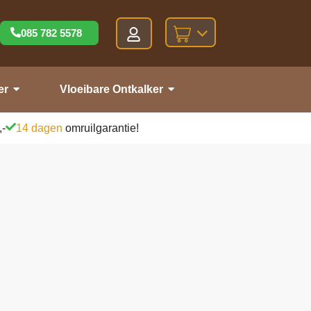
085 782 5578
er
Vloeibare Ontkalker
,-
14 dagen
omruilgarantie!