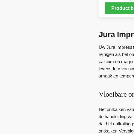
Product b
Jura Impr
Uw Jura Impressa 
reinigen als het o
calcium en magnes
levensduur van uw
smaak en temperat
Vloeibare o
Het ontkalken van
de handleiding va
dat het ontkalking
ontkalker. Vervol