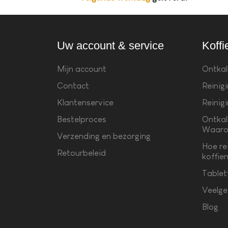
Uw account & service
Koffi
Mijn account
Ontkal
Contact
Reinig
Klantenservice
Reinig
Bestelproces
Ontkal
Waaro
Verzending en bezorging
Hoe re
Retourbeleid
koffie
Tablet
Veelge
Blog