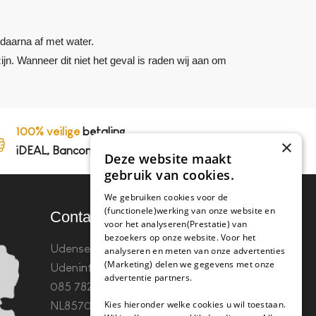
daarna af met water.
jn. Wanneer dit niet het geval is raden wij aan om
100% veilige
betaling,
×
iDEAL, Bancontact en op rekening
Deze website maakt
gebruik van cookies.
We gebruiken cookies voor de
(functionele)werking van onze website en
Contact
voor het analyseren(Prestatie) van
bezoekers op onze website. Voor het
Udenseweg 8B 5405 PA
analyseren en meten van onze advertenties
(Marketing) delen we gegevens met onze
Uden
info(@)koffie-tabletten.nl
Tel.
advertentie partners.
085 782 5578KvK 67529623 Btw:
Kies hieronder welke cookies u wil toestaan.
NL857053759B01