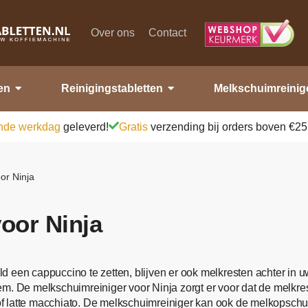
Over ons
Contact
en
Reinigingstabletten
Melkschuimreinig
nde werkdag
geleverd!
Gratis
verzending bij orders boven €25
or Ninja
oor Ninja
d een cappuccino te zetten, blijven er ook melkresten achter in
em. De melkschuimreiniger voor Ninja zorgt er voor dat de melkr
 latte macchiato. De melkschuimreiniger kan ook de melkopschuim