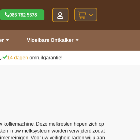
085 782 5578
er
Vloeibare Ontkalker
,-
14 dagen
omruilgarantie!
 uw koffiemachine. Deze melkresten hopen zich op
esten in uw melksysteem worden verwijderd zodat
er reinigen. Voor uw veiligheid raden wij u aan