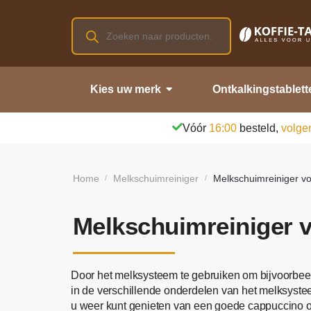
Kies uw merk
Ontkalkingstablett
Vóór
16:00
besteld,
volge
Home
Melkschuimreiniger
Melkschuimreiniger vo
/
/
Melkschuimreiniger v
Door het melksysteem te gebruiken om bijvoorbeel
in de verschillende onderdelen van het melksyste
u weer kunt genieten van een goede cappuccino of