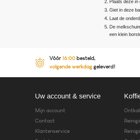
Plaats deze in 
Giet in deze b
Laat de onderd
De melkschuimre
een klein bors
Vóór
16:00
besteld,
volgende werkdag
geleverd!
Uw account & service
Koffi
Mijn account
Ontkal
Contact
Reinig
Klantenservice
Reinig