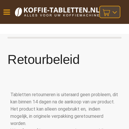
Vóór
Gratis
14 dagen
verzending
omruilgarantie!
16:00
bij orders
besteld,
volgende
boven
werkdag
€25,-
Retourbeleid
geleverd!
Tabletten retourneren is uiteraard geen probleem, dit
kan binnen 14 dagen na de aankoop van uw product.
Het product kan alleen ongebruikt en, indien
mogelijk, in originele verpakking geretourneerd
worden.