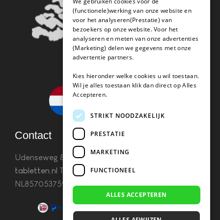
We gebruiken cookies voor de
(functionele)werking van onze website en
voor het analyseren(Prestatie) van
bezoekers op onze website. Voor het
analyseren en meten van onze advertenties
(Marketing) delen we gegevens met onze
advertentie partners.
Kies hieronder welke cookies u wil toestaan.
Wil je alles toestaan klik dan direct op Alles
Accepteren.
STRIKT NOODZAKELIJK
Contact
PRESTATIE
MARKETING
Udenseweg 8B 5405 PA Uden
info(@)koffie-
tabletten.nl
Tel. 085 782 5578KvK 67529623 Btw:
FUNCTIONEEL
NL857053759B01
ALLES ACCEPTEREN
ALLES AFWIJZEN