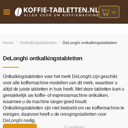
Vóór
Gratis
14 dagen
verzending
omruilgarantie!
16:00
Home
Ontkalkingstabletten
DeLonghi ontkalkingstabletten
/
/
bij orders
besteld,
volgende
boven
werkdag
€25,-
geleverd!
DeLonghi ontkalkingstabletten
Ontkalkingstabletten voor het merk DeLonghi zijn geschikt
voor alle koffiemachine modellen van dit merk, waardoor u
altijd de juiste tabletten in huis heeft. Met deze tabletten kunt u
gemakkelijk uw koffie- of espressomachine ontkalken,
waarmee u de machine langer goed houdt.
Ontkalkingstabletten zijn niet bedoeld om uw koffiemachine te
reinigen, daarvoor heeft u de
reinigingstabletten voor
DeLonghi
nodig.
11 producten