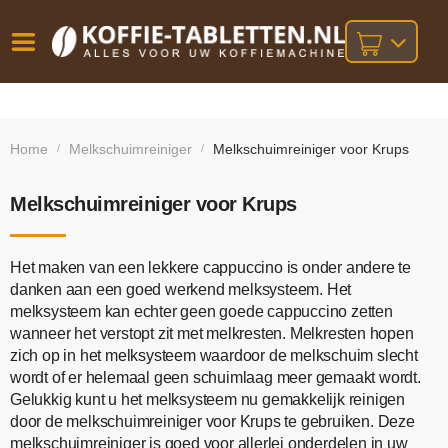
Vóór
Gratis
14 dagen
verzending
omruilgarantie!
16:00
Home
Melkschuimreiniger
Melkschuimreiniger voor Krups
/
/
bij orders
besteld,
volgende
boven
werkdag
€25,-
geleverd!
Melkschuimreiniger voor Krups
Het maken van een lekkere cappuccino is onder andere te
danken aan een goed werkend melksysteem. Het
melksysteem kan echter geen goede cappuccino zetten
wanneer het verstopt zit met melkresten. Melkresten hopen
zich op in het melksysteem waardoor de melkschuim slecht
wordt of er helemaal geen schuimlaag meer gemaakt wordt.
Gelukkig kunt u het melksysteem nu gemakkelijk reinigen
door de melkschuimreiniger voor Krups te gebruiken. Deze
melkschuimreiniger is goed voor allerlei onderdelen in uw