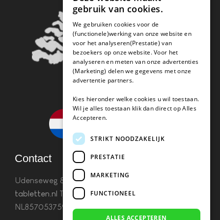
gebruik van cookies.
We gebruiken cookies voor de
(functionele)werking van onze website en
voor het analyseren(Prestatie) van
bezoekers op onze website. Voor het
analyseren en meten van onze advertenties
(Marketing) delen we gegevens met onze
advertentie partners.
Kies hieronder welke cookies u wil toestaan.
Wil je alles toestaan klik dan direct op Alles
Accepteren.
STRIKT NOODZAKELIJK
Contact
PRESTATIE
MARKETING
Udenseweg 8B 5405 PA Uden
info(@)koffie-
FUNCTIONEEL
tabletten.nl
Tel. 085 782 5578KvK 67529623 Btw:
NL857053759B01
ALLES ACCEPTEREN