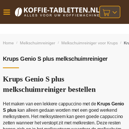
Vóór
Gratis
14 dagen
verzending
omruilgarantie!
16:00
Home
Melkschuimreiniger
Melkschuimreiniger voor Krups
Kr
/
/
/
bij orders
besteld,
volgende
boven
werkdag
€25,-
geleverd!
Krups Genio S plus melkschuimreiniger
Krups Genio S plus
melkschuimreiniger bestellen
Het maken van een lekkere cappuccino met de
Krups Genio
S plus
kan alleen gedaan worden met een goed werkend
melksysteem. Het melksysteem kan geen goede cappuccino
zetten wanneer het verstopt zit met melkresten. Deze resten