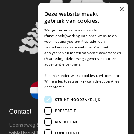
×
Deze website maakt
gebruik van cookies.
We gebruiken cookies voor de
(functionele)werking van onze website en
voor het analyseren(Prestatie) van
bezoekers op onze website. Voor het
analyseren en meten van onze advertenties
(Marketing) delen we gegevens met onze
advertentie partners.
Kies hieronder welke cookies u wil toestaan.
Wil je alles toestaan klik dan direct op Alles
Accepteren.
STRIKT NOODZAKELIJK
Contact
PRESTATIE
MARKETING
Udenseweg 8B 5405 PA Uden
info(@)koffie-
tabletten.nl
Tel. 085 782 5578KvK 67529623 Btw:
FUNCTIONEEL