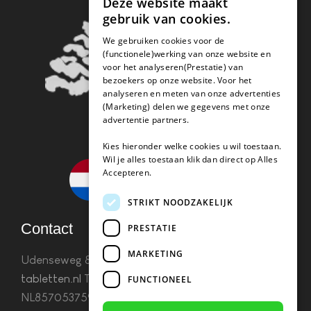
Deze website maakt
gebruik van cookies.
We gebruiken cookies voor de
(functionele)werking van onze website en
voor het analyseren(Prestatie) van
bezoekers op onze website. Voor het
analyseren en meten van onze advertenties
(Marketing) delen we gegevens met onze
advertentie partners.
Kies hieronder welke cookies u wil toestaan.
Wil je alles toestaan klik dan direct op Alles
Accepteren.
STRIKT NOODZAKELIJK
Contact
PRESTATIE
MARKETING
Udenseweg 8B 5405 PA Uden
info(@)koffie-
tabletten.nl
Tel. 085 782 5578KvK 67529623 Btw:
FUNCTIONEEL
NL857053759B01