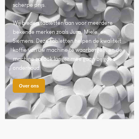
scherpe prijs.
Wij bieden tabletten aan voor meerdere
bekende merken zoals Jura, Miele, en
Siemens. Deze tabletten helpen de kwaliteit
koffie van uw machine te waarborgen, en de
machine zal ook langer mee gaan bij goed
onderhoud.
Over ons