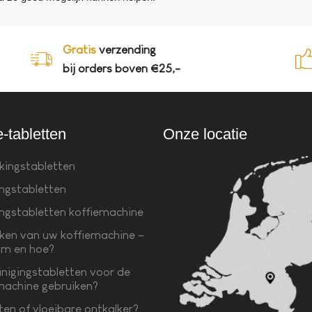
Gratis
verzending
bij orders boven €25,-
e-tabletten
Onze locatie
kingstabletten
ingstabletten
ingstabletten koffiemachine
ken van uw koffiemachine –
m en hoe?
inigingstabletten voor de
machine gebruiken?
ten of vloeibare ontkalker?