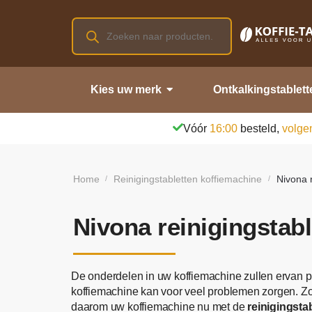
Kies uw merk
Ontkalkingstablett
Vóór
16:00
besteld,
volge
Home
Reinigingstabletten koffiemachine
Nivona r
/
/
Nivona reinigingstabl
De onderdelen in uw koffiemachine zullen ervan p
koffiemachine kan voor veel problemen zorgen. Z
daarom uw koffiemachine nu met de
reinigingsta