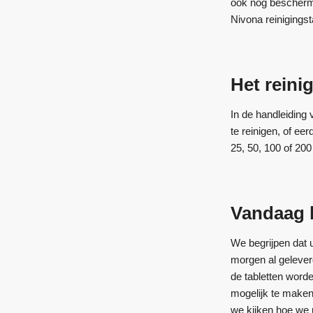
ook nog beschermd
Nivona reinigingst
Het rein
In de handleiding
te reinigen, of ee
25, 50, 100 of 20
Vandaag b
We begrijpen dat u
morgen al geleverd
de tabletten word
mogelijk te maken
we kijken hoe we 