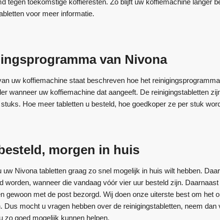
 tegen toekomstige koffieresten. Zo blijft uw koffiemachine langer 
abletten voor meer informatie.
igingsprogramma van Nivona
 van uw koffiemachine staat beschreven hoe het reinigingsprogramma
rder wanneer uw koffiemachine dat aangeeft. De reinigingstabletten zijn
0 stuks. Hoe meer tabletten u besteld, hoe goedkoper ze per stuk wor
esteld, morgen in huis
 uw Nivona tabletten graag zo snel mogelijk in huis wilt hebben. Daa
 worden, wanneer die vandaag vóór vier uur besteld zijn. Daarnaast ho
en gewoon met de post bezorgd. Wij doen onze uiterste best om het
. Dus mocht u vragen hebben over de reinigingstabletten, neem dan 
u zo goed mogelijk kunnen helpen.