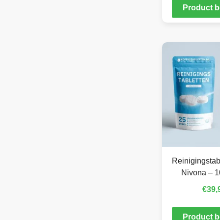
Product b
Reinigingstab
Nivona – 1
€
39,
Product b