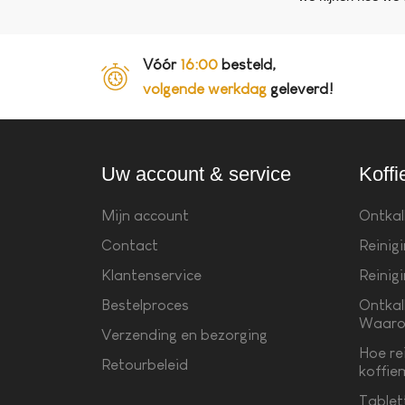
Vóór
16:00
besteld,
volgende werkdag
geleverd!
Uw account & service
Koffi
Mijn account
Ontkal
Contact
Reinig
Klantenservice
Reinig
Bestelproces
Ontkal
Waaro
Verzending en bezorging
Hoe re
Retourbeleid
koffie
Tablet