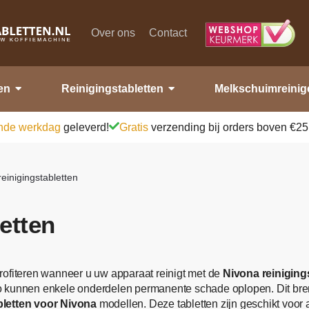
Over ons
Contact
en
Reinigingstabletten
Melkschuimreinig
nde werkdag
geleverd!
Gratis
verzending bij orders boven €25
einigingstabletten
etten
rofiteren wanneer u uw apparaat reinigt met de
Nivona reiniging
o kunnen enkele onderdelen permanente schade oplopen. Dit bre
bletten voor Nivona
modellen. Deze tabletten zijn geschikt voor a