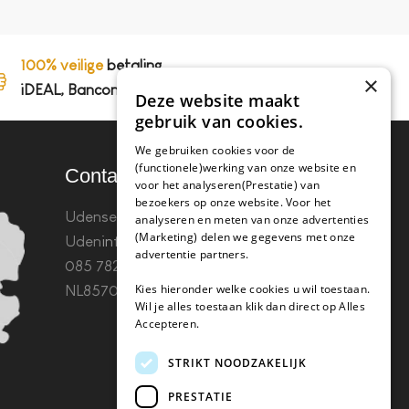
100% veilige
betaling,
×
iDEAL, Bancontact en op rekening
Deze website maakt
gebruik van cookies.
We gebruiken cookies voor de
(functionele)werking van onze website en
Contact
voor het analyseren(Prestatie) van
bezoekers op onze website. Voor het
Udenseweg 8B 5405 PA
analyseren en meten van onze advertenties
(Marketing) delen we gegevens met onze
Uden
info(@)koffie-tabletten.nl
Tel.
advertentie partners.
085 782 5578KvK 67529623 Btw:
Kies hieronder welke cookies u wil toestaan.
NL857053759B01
Wil je alles toestaan klik dan direct op Alles
Accepteren.
STRIKT NOODZAKELIJK
PRESTATIE