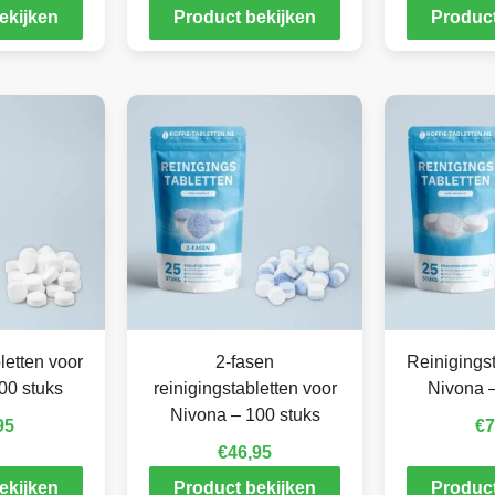
ekijken
Product bekijken
Product
letten voor
2-fasen
Reinigingst
00 stuks
reinigingstabletten voor
Nivona –
Nivona – 100 stuks
95
€
7
€
46,95
ekijken
Product bekijken
Product