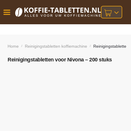
Vóór
Gratis
14 dagen
verzending
omruilgarantie!
16:00
bij orders
besteld,
Home
Reinigingstabletten koffiemachine
Reinigingstabletten
/
/
volgende
boven
werkdag
€25,-
geleverd!
Reinigingstabletten voor Nivona – 200 stuks