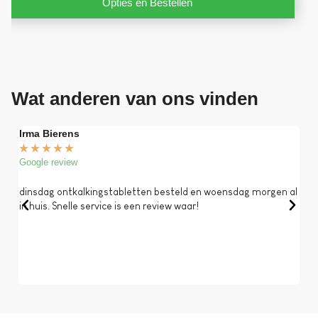
Opties en Bestellen
Wat anderen van ons vinden
Irma Bierens
Fri
★
★
★
★
★
★
Google review
Goog
dinsdag ontkalkingstabletten besteld en woensdag morgen al
Op 
in huis. Snelle service is een review waar!
een 
dat 
koff
bela