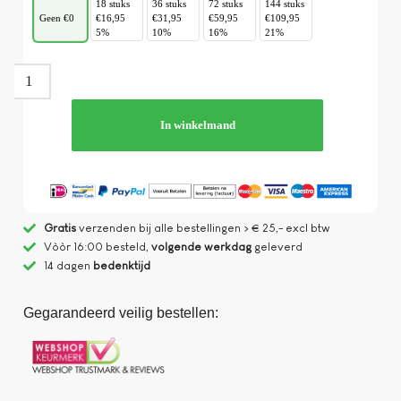
18 stuks
36 stuks
72 stuks
144 stuks
Geen €0
€16,95
€31,95
€59,95
€109,95
5%
10%
16%
21%
In winkelmand
Gratis
verzenden bij alle bestellingen > € 25,- excl btw
Vòòr 16:00 besteld,
volgende werkdag
geleverd
14 dagen
bedenktijd
Gegarandeerd veilig bestellen: