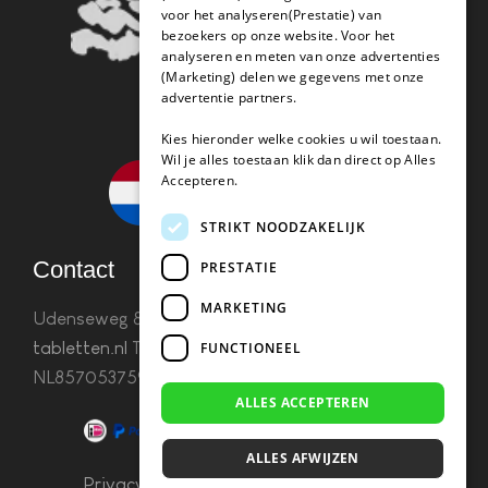
voor het analyseren(Prestatie) van
bezoekers op onze website. Voor het
analyseren en meten van onze advertenties
(Marketing) delen we gegevens met onze
advertentie partners.
Kies hieronder welke cookies u wil toestaan.
Wil je alles toestaan klik dan direct op Alles
Accepteren.
STRIKT NOODZAKELIJK
Contact
PRESTATIE
MARKETING
Udenseweg 8B 5405 PA Uden
info(@)koffie-
tabletten.nl
Tel. 085 782 5578KvK 67529623 Btw:
FUNCTIONEEL
NL857053759B01
ALLES ACCEPTEREN
ALLES AFWIJZEN
Privacy & Cookies
–
Algemene Voorwaarden