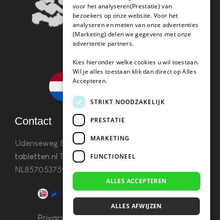
voor het analyseren(Prestatie) van
bezoekers op onze website. Voor het
analyseren en meten van onze advertenties
(Marketing) delen we gegevens met onze
advertentie partners.
Kies hieronder welke cookies u wil toestaan.
Wil je alles toestaan klik dan direct op Alles
Accepteren.
STRIKT NOODZAKELIJK
Contact
PRESTATIE
MARKETING
Udenseweg 8B 5405 PA Uden
info(@)koffie-
tabletten.nl
Tel. 085 782 5578KvK 67529623 Btw:
FUNCTIONEEL
NL857053759B01
ALLES ACCEPTEREN
ALLES AFWIJZEN
Privacy & Cookies
–
Algemene Voorwaarden