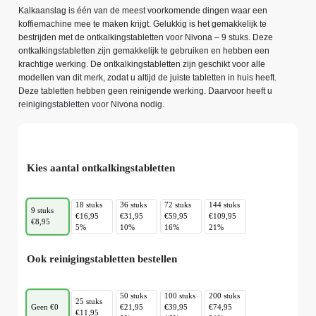
Kalkaanslag is één van de meest voorkomende dingen waar een
koffiemachine mee te maken krijgt. Gelukkig is het gemakkelijk te
bestrijden met de ontkalkingstabletten voor Nivona – 9 stuks. Deze
ontkalkingstabletten zijn gemakkelijk te gebruiken en hebben een
krachtige werking. De ontkalkingstabletten zijn geschikt voor alle
modellen van dit merk, zodat u altijd de juiste tabletten in huis heeft.
Deze tabletten hebben geen reinigende werking. Daarvoor heeft u
reinigingstabletten voor Nivona
nodig.
Kies aantal ontkalkingstabletten
18 stuks
36 stuks
72 stuks
144 stuks
9 stuks
€16,95
€31,95
€59,95
€109,95
€8,95
5%
10%
16%
21%
Ook reinigingstabletten bestellen
50 stuks
100 stuks
200 stuks
25 stuks
Geen €0
€21,95
€39,95
€74,95
€11,95