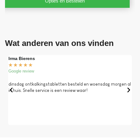
Opties en Bestellen
Wat anderen van ons vinden
Irma Bierens
Fri
★
★
★
★
★
★
Google review
Goog
dinsdag ontkalkingstabletten besteld en woensdag morgen al
Op 
in huis. Snelle service is een review waar!
een 
dat 
koff
bela