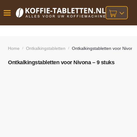
Vóór
Gratis
14 dagen
verzending
omruilgarantie!
16:00
bij orders
besteld,
Home
Ontkalkingstabletten
Ontkalkingstabletten voor Nivona 
/
/
volgende
boven
werkdag
€25,-
geleverd!
Ontkalkingstabletten voor Nivona – 9 stuks