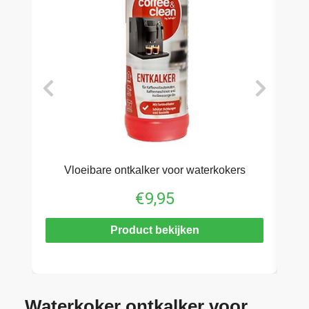
Vloeibare ontkalker voor waterkokers
Wa
€
9,95
Product bekijken
Waterkoker ontkalker voor