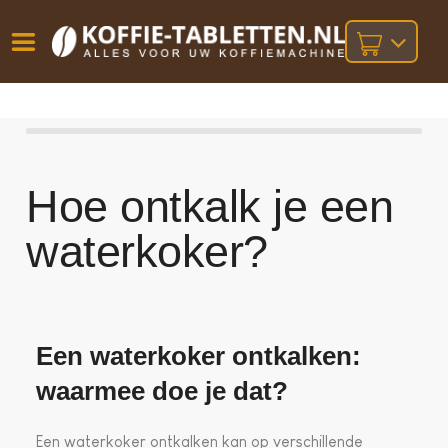
Vóór
Gratis
14 dagen
verzending
omruilgarantie!
16:00
bij orders
besteld,
volgende
boven
werkdag
€25,-
Hoe ontkalk je een
geleverd!
waterkoker?
Een waterkoker ontkalken:
waarmee doe je dat?
Een waterkoker ontkalken kan op verschillende