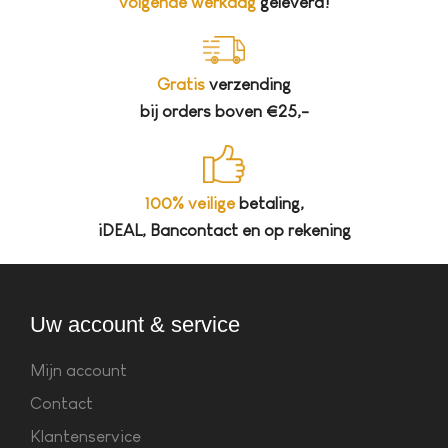
volgende werkdag
geleverd!
Gratis
verzending
bij orders boven €25,-
100% veilige
betaling,
iDEAL, Bancontact en op rekening
Uw account & service
Mijn account
Contact
Klantenservice