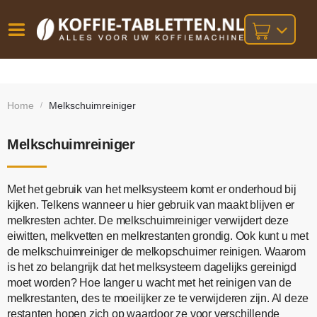
Vóór
Gratis
14 dagen
verzending
omruilgarantie!
16:00
Home
Melkschuimreiniger
/
bij orders
besteld,
volgende
boven
werkdag
€25,-
geleverd!
Melkschuimreiniger
Met het gebruik van het melksysteem komt er onderhoud bij
kijken. Telkens wanneer u hier gebruik van maakt blijven er
melkresten achter. De melkschuimreiniger verwijdert deze
eiwitten, melkvetten en melkrestanten grondig. Ook kunt u met
de melkschuimreiniger de melkopschuimer reinigen. Waarom
is het zo belangrijk dat het melksysteem dagelijks gereinigd
moet worden? Hoe langer u wacht met het reinigen van de
melkrestanten, des te moeilijker ze te verwijderen zijn. Al deze
restanten hopen zich op waardoor ze voor verschillende