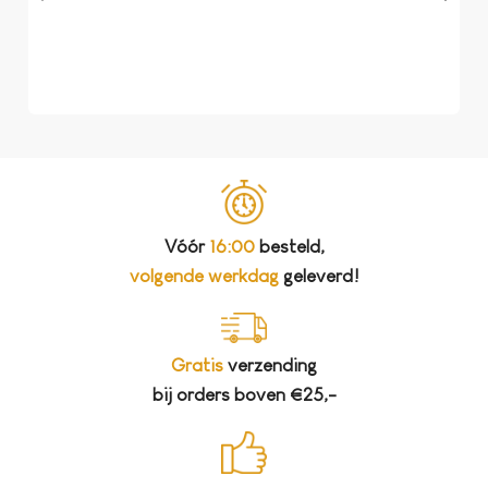
dat 
koff
bela
Vóór
16:00
besteld,
volgende werkdag
geleverd!
Gratis
verzending
bij orders boven €25,-