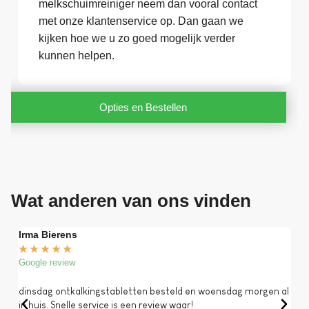
melkschuimreiniger neem dan vooral contact
met onze klantenservice op. Dan gaan we
kijken hoe we u zo goed mogelijk verder
kunnen helpen.
Opties en Bestellen
Wat anderen van ons vinden
Irma Bierens
Fri
★
★
★
★
★
★
Google review
Goog
dinsdag ontkalkingstabletten besteld en woensdag morgen al
Op 
in huis. Snelle service is een review waar!
een 