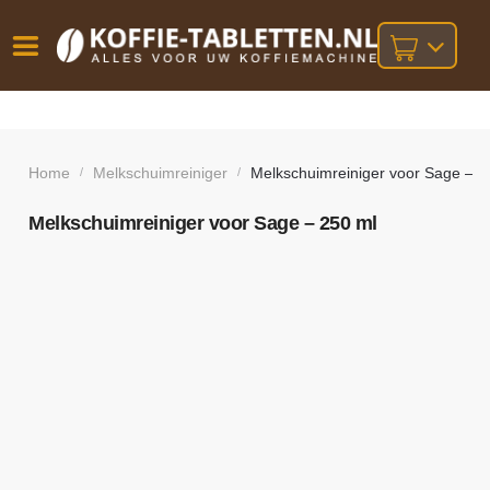
Vóór
Gratis
14 dagen
verzending
omruilgarantie!
16:00
bij orders
besteld,
Home
Melkschuimreiniger
Melkschuimreiniger voor Sage – 2
/
/
volgende
boven
werkdag
€25,-
geleverd!
Melkschuimreiniger voor Sage – 250 ml