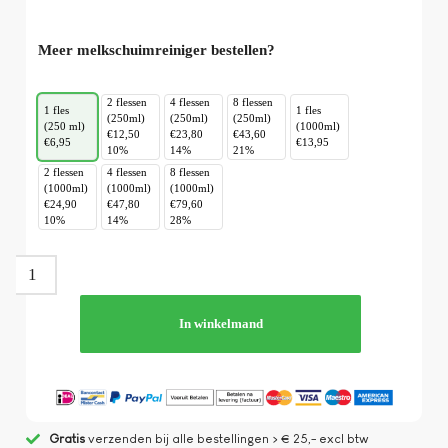
Meer melkschuimreiniger bestellen?
2 flessen
4 flessen
8 flessen
1 fles
1 fles
(250ml)
(250ml)
(250ml)
(250 ml)
(1000ml)
€12,50
€23,80
€43,60
€6,95
€13,95
10%
14%
21%
2 flessen
4 flessen
8 flessen
(1000ml)
(1000ml)
(1000ml)
€24,90
€47,80
€79,60
10%
14%
28%
In winkelmand
Gratis
verzenden bij alle bestellingen > € 25,- excl btw