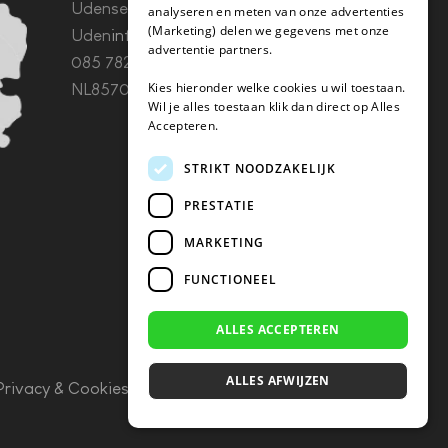
Udenseweg 8B 5405 PA
analyseren en meten van onze advertenties
(Marketing) delen we gegevens met onze
Uden
info(@)koffie-tabletten.nl
Tel.
advertentie partners.
085 782 5578KvK 67529623 Btw:
Kies hieronder welke cookies u wil toestaan.
NL857053759B01
Wil je alles toestaan klik dan direct op Alles
Accepteren.
STRIKT NOODZAKELIJK
PRESTATIE
MARKETING
FUNCTIONEEL
ALLES ACCEPTEREN
ALLES AFWIJZEN
Privacy & Cookies
–
Algemene Voorwaarden