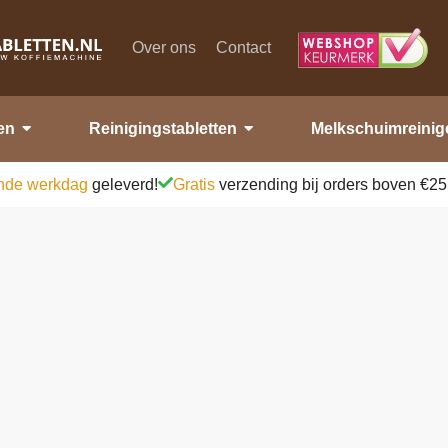
Over ons
Contact
en
Reinigingstabletten
Melkschuimreinig
nde werkdag
geleverd!
Gratis
verzending bij orders boven €25