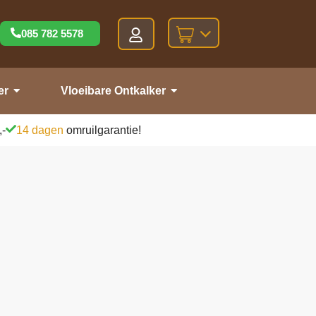
085 782 5578
er
Vloeibare Ontkalker
,-
14 dagen
omruilgarantie!