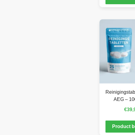
Reinigingstab
AEG – 10
€
39,
Product b