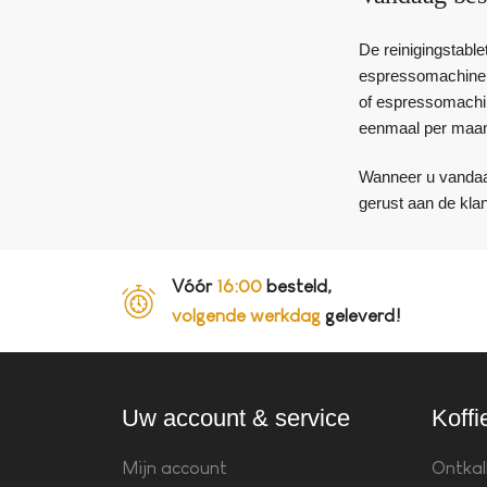
De reinigingstablet
espressomachine m
of espressomachi
eenmaal per maand 
Wanneer u vandaag
gerust aan de kla
Vóór
16:00
besteld,
volgende werkdag
geleverd!
Uw account & service
Koffi
Mijn account
Ontkal