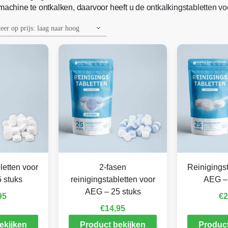
emachine te ontkalken, daarvoor heeft u de
ontkalkingstabletten v
letten voor
2-fasen
Reinigingst
 stuks
reinigingstabletten voor
AEG – 
AEG – 25 stuks
95
€
2
€
14,95
ekijken
Product bekijken
Product