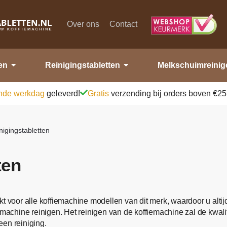
Over ons
Contact
en
Reinigingstabletten
Melkschuimreinig
nde werkdag
geleverd!
Gratis
verzending bij orders boven €25
nigingstabletten
ten
 voor alle koffiemachine modellen van dit merk, waardoor u altijd 
omachine reinigen. Het reinigen van de koffiemachine zal de kwali
en reiniging.