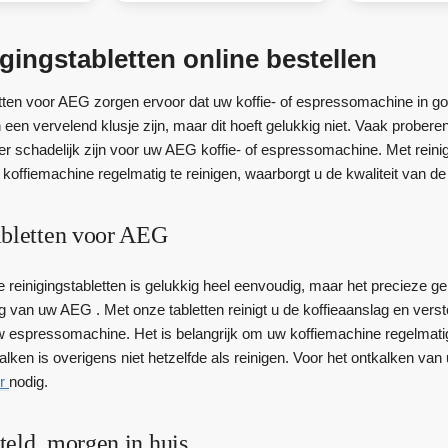
gingstabletten online bestellen
tten voor AEG zorgen ervoor dat uw koffie- of espressomachine in goed
 een vervelend klusje zijn, maar dit hoeft gelukkig niet. Vaak prob
hter schadelijk zijn voor uw AEG koffie- of espressomachine. Met rei
koffiemachine regelmatig te reinigen, waarborgt u de kwaliteit van de 
abletten voor AEG
 reinigingstabletten is gelukkig heel eenvoudig, maar het precieze ge
g van uw AEG . Met onze tabletten reinigt u de koffieaanslag en vers
 espressomachine. Het is belangrijk om uw koffiemachine regelmatig 
lken is overigens niet hetzelfde als reinigen. Voor het ontkalken v
er
nodig.
teld, morgen in huis