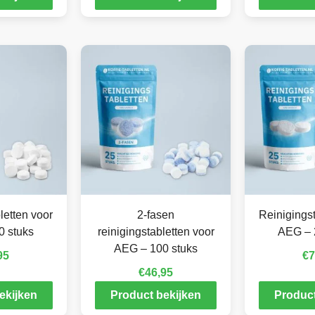
letten voor
2-fasen
Reinigingst
0 stuks
reinigingstabletten voor
AEG – 
AEG – 100 stuks
95
€
7
€
46,95
ekijken
Product bekijken
Product