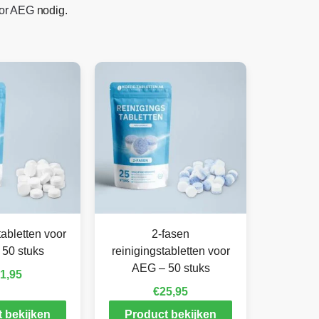
oor AEG
nodig.
abletten voor
2-fasen
50 stuks
reinigingstabletten voor
AEG – 50 stuks
1,95
€
25,95
 bekijken
Product bekijken