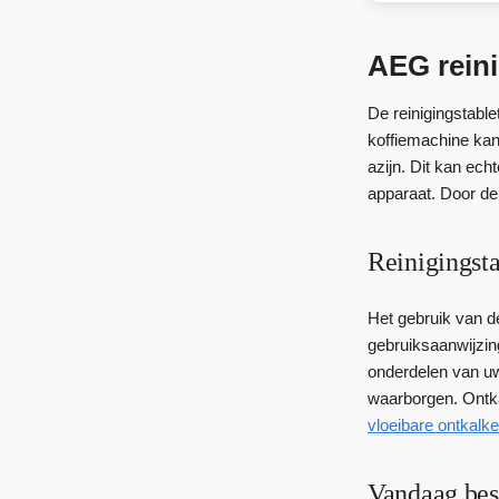
AEG reini
De reinigingstable
koffiemachine kan
azijn. Dit kan ec
apparaat. Door de 
Reinigingst
Het gebruik van de
gebruiksaanwijzin
onderdelen van uw
waarborgen. Ontka
vloeibare ontkalk
Vandaag bes