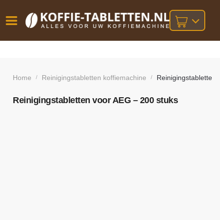
Vóór
Gratis
14 dagen
verzending
omruilgarantie!
16:00
bij orders
besteld,
Home
Reinigingstabletten koffiemachine
Reinigingstabletten
/
/
volgende
boven
werkdag
€25,-
geleverd!
Reinigingstabletten voor AEG – 200 stuks