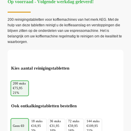
Op voorraad - Volgende werkdag geleverd!
200 reinigingstabletten voor koffiemachines van het merk AEG. Met de
hulp van deze tabletten reinigt u de koffieaanslag en verstoppingen die
blijven zitten op de onderdelen van uw espressomachine. Het is
belangrijk om uw koffiemachine regelmatig te reinigen om de kwaliteit te
waarborgen.
Kies aantal reinigingstabletten
200 stuks
€75,95
21%
Ook ontkalkingstabletten bestellen
18 stuks
36 stuks
72 stuks
144 stuks
Geen €0
€16,95
€31,95
€59,95
€109,95
5%
10%
16%
21%