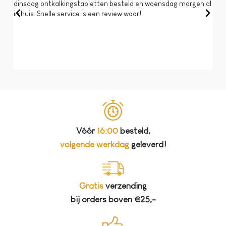
dinsdag ontkalkingstabletten besteld en woensdag morgen al
Op 
in huis. Snelle service is een review waar!
een 
dat 
koff
bela
Vóór
16:00
besteld,
volgende werkdag
geleverd!
Gratis
verzending
bij orders boven €25,-