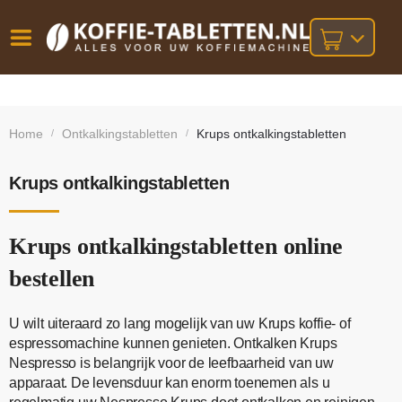
Vóór
Gratis
14 dagen
verzending
omruilgarantie!
16:00
Home
Ontkalkingstabletten
Krups ontkalkingstabletten
/
/
bij orders
besteld,
volgende
boven
werkdag
€25,-
geleverd!
Krups ontkalkingstabletten
Krups ontkalkingstabletten online
bestellen
U wilt uiteraard zo lang mogelijk van uw Krups koffie- of
espressomachine kunnen genieten. Ontkalken Krups
Nespresso is belangrijk voor de leefbaarheid van uw
apparaat. De levensduur kan enorm toenemen als u