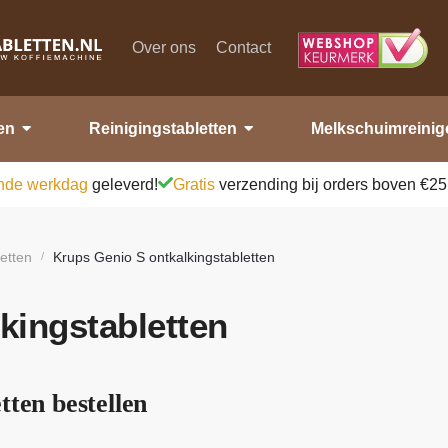
Over ons
Contact
en
Reinigingstabletten
Melkschuimreinig
nde werkdag
geleverd!
Gratis
verzending bij orders boven €25
letten
Krups Genio S ontkalkingstabletten
/
kingstabletten
tten bestellen