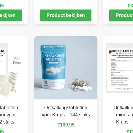
95
€
3
ekijken
Product bekijken
Product
tabletten
Ontkalkingstabletten
Ontkalkin
ur voor
voor Krups – 144 stuks
mineraa
2 stuks
Krups –
€
109,95
95
€
1