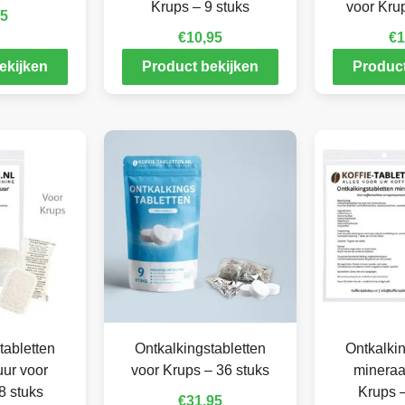
Krups – 9 stuks
voor Krup
95
€
10,95
€
1
ekijken
Product bekijken
Product
tabletten
Ontkalkingstabletten
Ontkalkin
ur voor
voor Krups – 36 stuks
mineraa
8 stuks
Krups –
€
31,95