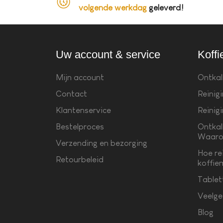
volgende werkdag
geleverd!
Uw account & service
Koffi
Mijn account
Ontkal
Contact
Reinig
Klantenservice
Reinig
Bestelproces
Ontkal
Waaro
Verzending en bezorging
Hoe re
Retourbeleid
koffie
Tablet
Veelge
Blog