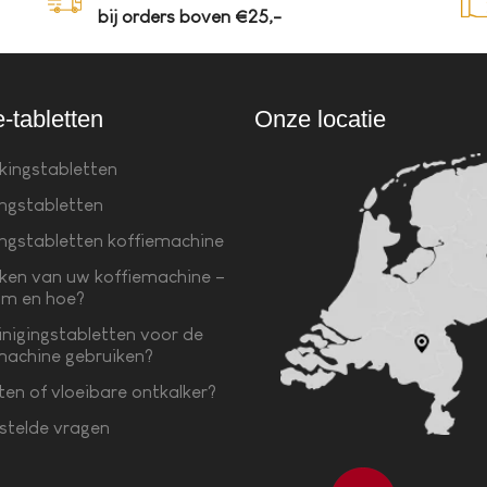
bij orders boven €25,-
e-tabletten
Onze locatie
kingstabletten
ingstabletten
ingstabletten koffiemachine
ken van uw koffiemachine –
m en hoe?
inigingstabletten voor de
machine gebruiken?
ten of vloeibare ontkalker?
stelde vragen