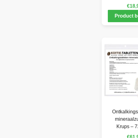
€
18,
Product b
Ontkalkings
mineraalzu
Krups – 7
€
61,