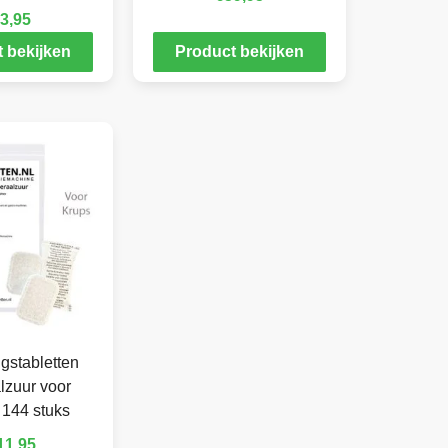
3,95
 bekijken
Product bekijken
gstabletten
lzuur voor
 144 stuks
11,95