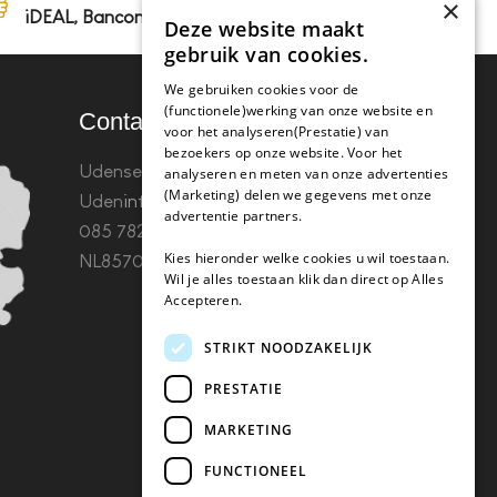
×
iDEAL, Bancontact en op rekening
Deze website maakt
gebruik van cookies.
We gebruiken cookies voor de
(functionele)werking van onze website en
Contact
voor het analyseren(Prestatie) van
bezoekers op onze website. Voor het
Udenseweg 8B 5405 PA
analyseren en meten van onze advertenties
(Marketing) delen we gegevens met onze
Uden
info(@)koffie-tabletten.nl
Tel.
advertentie partners.
085 782 5578KvK 67529623 Btw:
Kies hieronder welke cookies u wil toestaan.
NL857053759B01
Wil je alles toestaan klik dan direct op Alles
Accepteren.
STRIKT NOODZAKELIJK
PRESTATIE
MARKETING
FUNCTIONEEL