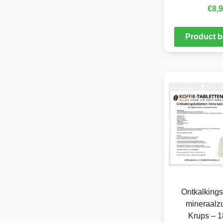
€
8,
Product b
Ontkalkings
mineraalzu
Krups – 1