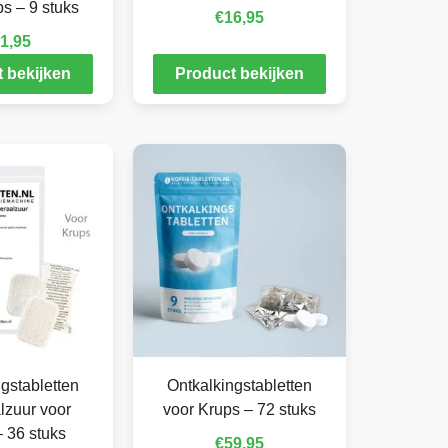
s – 9 stuks
€
16,95
1,95
 bekijken
Product bekijken
gstabletten
Ontkalkingstabletten
lzuur voor
voor Krups – 72 stuks
 36 stuks
€
59,95