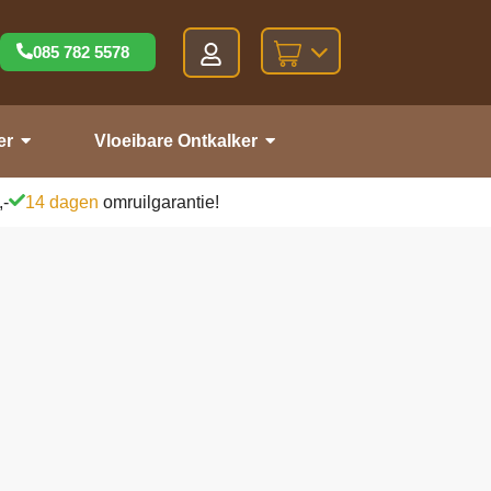
085 782 5578
er
Vloeibare Ontkalker
,-
14 dagen
omruilgarantie!