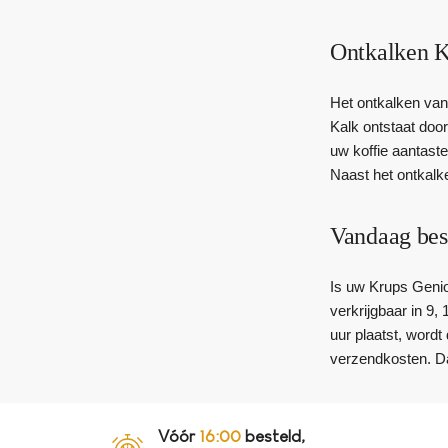
Ontkalken K
Het ontkalken van
Kalk ontstaat doo
uw koffie aantast
Naast het ontkalke
Vandaag bes
Is uw Krups Genio 
verkrijgbaar in 9,
uur plaatst, word
verzendkosten. D
Vóór
16:00
besteld,