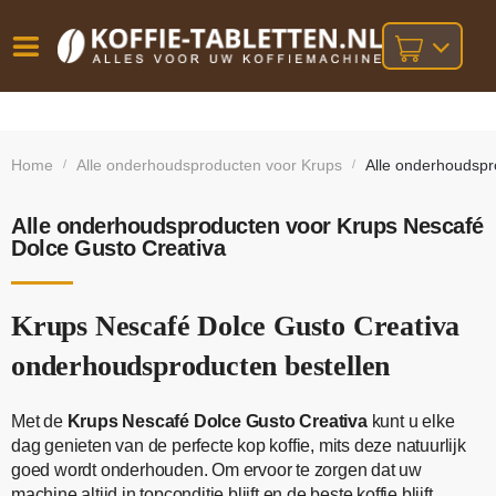
Vóór
Gratis
14 dagen
verzending
omruilgarantie!
16:00
Home
Alle onderhoudsproducten voor Krups
Alle onderhoudspr
/
/
bij orders
besteld,
volgende
boven
werkdag
€25,-
geleverd!
Alle onderhoudsproducten voor Krups Nescafé
Dolce Gusto Creativa
Krups Nescafé Dolce Gusto Creativa
onderhoudsproducten bestellen
Met de
Krups Nescafé Dolce Gusto Creativa
kunt u elke
dag genieten van de perfecte kop koffie, mits deze natuurlijk
goed wordt onderhouden. Om ervoor te zorgen dat uw
machine altijd in topconditie blijft en de beste koffie blijft