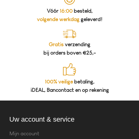
Vóór
16:00
besteld,
volgende werkdag
geleverd!
Gratis
verzending
bij orders boven €25,-
100% veilige
betaling,
iDEAL, Bancontact en op rekening
Uw account & service
Mijn account