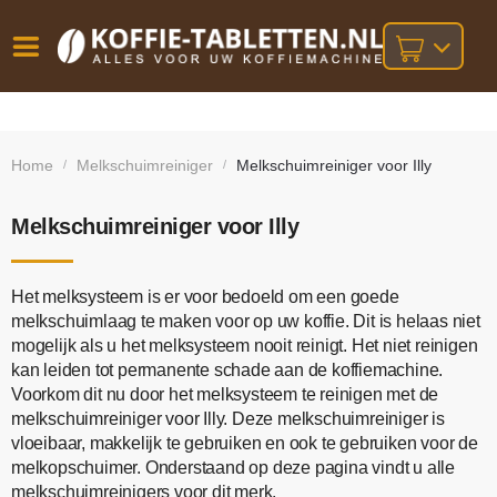
Vóór
Gratis
14 dagen
verzending
omruilgarantie!
16:00
Home
Melkschuimreiniger
Melkschuimreiniger voor Illy
/
/
bij orders
besteld,
volgende
boven
werkdag
€25,-
geleverd!
Melkschuimreiniger voor Illy
Het melksysteem is er voor bedoeld om een goede
melkschuimlaag te maken voor op uw koffie. Dit is helaas niet
mogelijk als u het melksysteem nooit reinigt. Het niet reinigen
kan leiden tot permanente schade aan de koffiemachine.
Voorkom dit nu door het melksysteem te reinigen met de
melkschuimreiniger voor Illy. Deze melkschuimreiniger is
vloeibaar, makkelijk te gebruiken en ook te gebruiken voor de
melkopschuimer. Onderstaand op deze pagina vindt u alle
melkschuimreinigers voor dit merk.