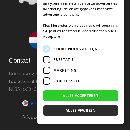
analyseren en meten van onze advertenties
(Marketing) delen we gegevens met onze
advertentie partners.
Kies hieronder welke cookies u wil toestaan.
Wil je alles toestaan klik dan direct op Alles
Accepteren.
STRIKT NOODZAKELIJK
Contact
PRESTATIE
MARKETING
Udenseweg 8B 5405 PA Uden
info(@)koffie-
FUNCTIONEEL
tabletten.nl
Tel. 085 782 5578KvK 67529623 Btw:
NL857053759B01
ALLES ACCEPTEREN
ALLES AFWIJZEN
Privacy & Cookies
–
Algemene Voorwaarden