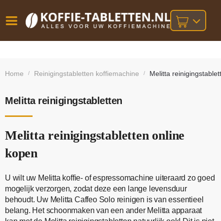
Vóór
Gratis
14 dagen
verzending
omruilgarantie!
16:00
Home
Reinigingstabletten koffiemachine
Melitta reinigingstablet
/
/
bij orders
besteld,
volgende
boven
werkdag
€25,-
geleverd!
Melitta reinigingstabletten
Melitta reinigingstabletten online
kopen
U wilt uw Melitta koffie- of espressomachine uiteraard zo goed
mogelijk verzorgen, zodat deze een lange levensduur
behoudt. Uw Melitta Caffeo Solo reinigen is van essentieel
belang. Het schoonmaken van een ander Melitta apparaat