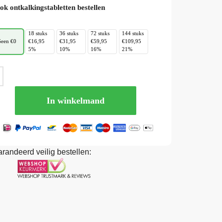
ok ontkalkingstabletten bestellen
18 stuks
36 stuks
72 stuks
144 stuks
een €0
€16,95
€31,95
€59,95
€109,95
5%
10%
16%
21%
In winkelmand
randeerd veilig bestellen: