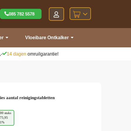
085 782 5578
er
Vloeibare Ontkalker
,-
14 dagen
omruilgarantie!
ies aantal reinigingstabletten
00 stuks
75,95
21%