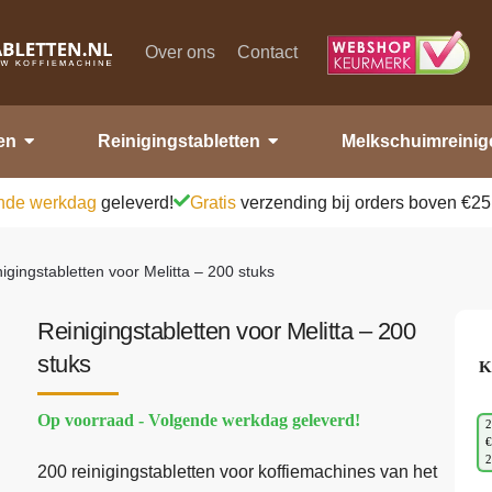
Over ons
Contact
en
Reinigingstabletten
Melkschuimreinig
nde werkdag
geleverd!
Gratis
verzending bij orders boven €25
igingstabletten voor Melitta – 200 stuks
Reinigingstabletten voor Melitta – 200
stuks
K
Op voorraad - Volgende werkdag geleverd!
2
€
200 reinigingstabletten voor koffiemachines van het