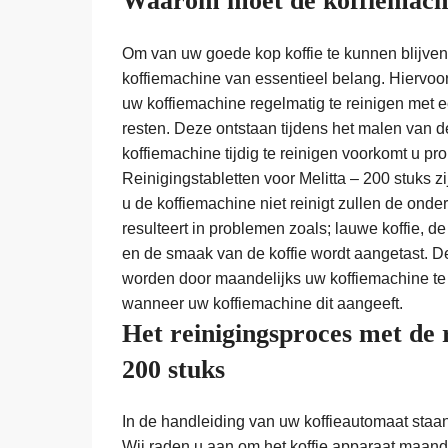
Waarom moet de koffiemachi
Om van uw goede kop koffie te kunnen blijven 
koffiemachine van essentieel belang. Hiervoor 
uw koffiemachine regelmatig te reinigen met een
resten. Deze ontstaan tijdens het malen van 
koffiemachine tijdig te reinigen voorkomt u 
Reinigingstabletten voor Melitta – 200 stuks z
u de koffiemachine niet reinigt zullen de ond
resulteert in problemen zoals; lauwe koffie, de
en de smaak van de koffie wordt aangetast.
worden door maandelijks uw koffiemachine te r
wanneer uw koffiemachine dit aangeeft.
Het reinigingsproces met de r
200 stuks
In de handleiding van uw koffieautomaat staa
Wij raden u aan om het koffie apparaat maande