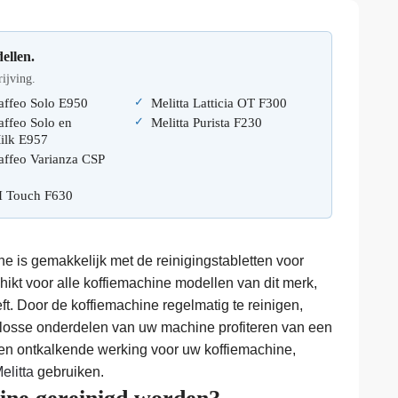
ellen.
rijving.
Caffeo Solo E950
Melitta Latticia OT F300
affeo Solo en
Melitta Purista F230
Milk E957
affeo Varianza CSP
CI Touch F630
ne is gemakkelijk met de reinigingstabletten voor
chikt voor alle koffiemachine modellen van dit merk,
eeft. Door de koffiemachine regelmatig te reinigen,
e losse onderdelen van uw machine profiteren van een
een ontkalkende werking voor uw koffiemachine,
elitta
gebruiken.