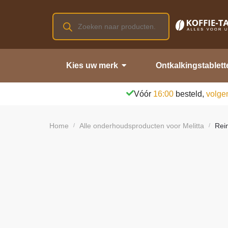
Kies uw merk
Ontkalkingstablett
Vóór
16:00
besteld,
volge
Home
Alle onderhoudsproducten voor Melitta
Rein
/
/