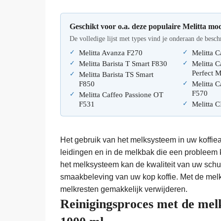
Geschikt voor o.a. deze populaire Melitta mod
De volledige lijst met types vind je onderaan de besch
Melitta Avanza F270
Melitta 
Melitta Barista T Smart F830
Melitta C
Perfect 
Melitta Barista TS Smart
F850
Melitta C
F570
Melitta Caffeo Passione OT
F531
Melitta 
Het gebruik van het melksysteem in uw koffieau
leidingen en in de melkbak die een probleem k
het melksysteem kan de kwaliteit van uw schui
smaakbeleving van uw kop koffie. Met de melk
melkresten gemakkelijk verwijderen.
Reinigingsproces met de mel