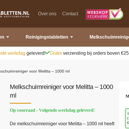
Over ons
Contact
en
Reinigingstabletten
Melkschuimreinig
nde werkdag
geleverd!
Gratis
verzending bij orders boven €25
schuimreiniger voor Melitta – 1000 ml
Melkschuimreiniger voor Melitta – 1000
ml
M
Op voorraad - Volgende werkdag geleverd!
1
(
€
De melkschuimreiniger voor Melitta – 1000 ml heeft