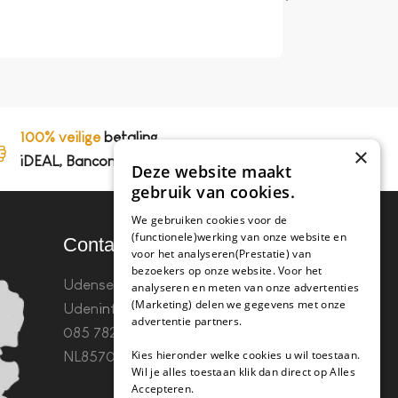
Op 't werk hebben we
perfect, koffie smaak
100% veilige
betaling,
×
iDEAL, Bancontact en op rekening
Deze website maakt
gebruik van cookies.
We gebruiken cookies voor de
(functionele)werking van onze website en
Contact
voor het analyseren(Prestatie) van
bezoekers op onze website. Voor het
Udenseweg 8B 5405 PA
analyseren en meten van onze advertenties
(Marketing) delen we gegevens met onze
Uden
info(@)koffie-tabletten.nl
Tel.
advertentie partners.
085 782 5578KvK 67529623 Btw:
Kies hieronder welke cookies u wil toestaan.
NL857053759B01
Wil je alles toestaan klik dan direct op Alles
Accepteren.