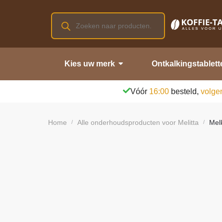
Kies uw merk
Ontkalkingstablett
Vóór
16:00
besteld,
volge
Home
Alle onderhoudsproducten voor Melitta
Melk
/
/