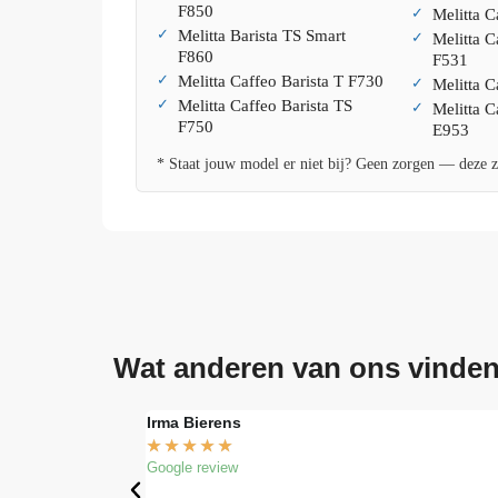
F850
Melitta C
Melitta Barista TS Smart
Melitta C
F860
F531
Melitta Caffeo Barista T F730
Melitta 
Melitta Caffeo Barista TS
Melitta C
F750
E953
* Staat jouw model er niet bij? Geen zorgen — deze zi
Wat anderen van ons vinde
Irma Bierens
★
★
★
★
★
Google review