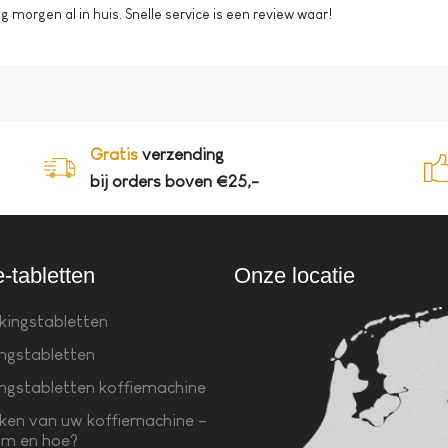
morgen al in huis. Snelle service is een review waar!
Gratis
verzending
bij orders boven €25,-
e-tabletten
Onze locatie
kingstabletten
ingstabletten
ingstabletten koffiemachine
ken van uw koffiemachine –
m en hoe?