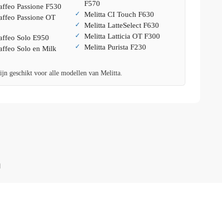
F570
affeo Passione F530
Melitta CI Touch F630
affeo Passione OT
Melitta LatteSelect F630
Melitta Latticia OT F300
Caffeo Solo E950
Melitta Purista F230
affeo Solo en Milk
jn geschikt voor alle modellen van Melitta.
n