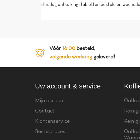
dinsdag ontkalkingstabletten besteld en woensdag 
Vóór
16:00
besteld,
volgende werkdag
geleverd!
Uw account & service
Koffi
Mijn account
Ontkal
Contact
Reinig
Klantenservice
Reinig
Bestelproces
Ontkal
Waaro