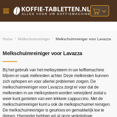
Vóór
Gratis
14 dagen
verzending
omruilgarantie!
16:00
Home
Melkschuimreiniger
Melkschuimreiniger voor Lavazza
/
/
bij orders
besteld,
volgende
boven
werkdag
€25,-
geleverd!
Melkschuimreiniger voor Lavazza
Bij het gebruik van het melksysteem in uw koffiemachine
blijven er vaak melkresten achter. Deze melkresten kunnen
zich ophopen en voor allerlei problemen zorgen. De
melkschuimreiniger voor Lavazza zorgt er voor dat de
melkresten in uw melksysteem worden verwijderd zodat u
weer kunt genieten van een lekkere cappuccino. Met de
melkschuimreiniger kunt u ook de melkopschuimer reinigen.
De melkschuimreiniger is geurloos en gemakkelijk toe te
dienen. Hieronder hebben wij al onze verkrijgbare