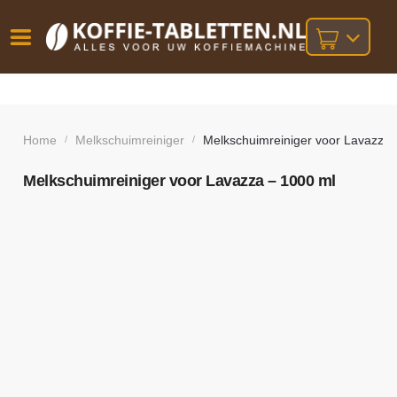
Vóór
Gratis
14 dagen
verzending
omruilgarantie!
16:00
bij orders
besteld,
Home
Melkschuimreiniger
Melkschuimreiniger voor Lavazza 
/
/
volgende
boven
werkdag
€25,-
geleverd!
Melkschuimreiniger voor Lavazza – 1000 ml