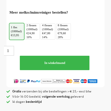
Meer melkschuimreiniger bestellen?
2 flessen
4 flessen
8 flessen
1 fles
(1000ml)
(1000ml)
(1000ml)
(1000ml)
€24,90
€47,80
€79,60
€13,95
10%
14%
28%
In winkelmand
Gratis
verzenden bij alle bestellingen > € 25,- excl btw
Vòòr 16:00 besteld,
volgende werkdag
geleverd
14 dagen
bedenktijd