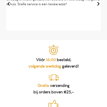
in huis. Snelle service is een review waar!
een 
dat 
koff
bela
Vóór
16:00
besteld,
volgende werkdag
geleverd!
Gratis
verzending
bij orders boven €25,-