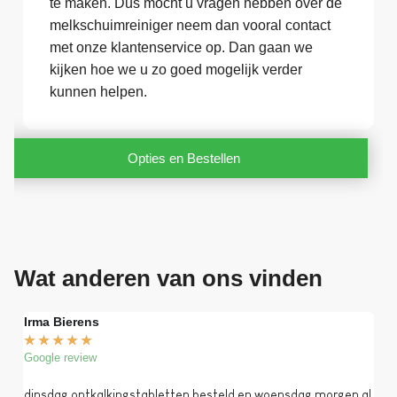
te maken. Dus mocht u vragen hebben over de
melkschuimreiniger neem dan vooral contact
met onze klantenservice op. Dan gaan we
kijken hoe we u zo goed mogelijk verder
kunnen helpen.
Opties en Bestellen
Wat anderen van ons vinden
Irma Bierens
Fri
★
★
★
★
★
★
Google review
Goog
dinsdag ontkalkingstabletten besteld en woensdag morgen al
Op 