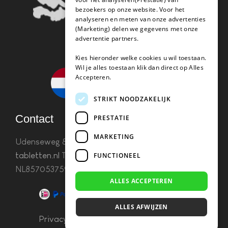
bezoekers op onze website. Voor het
analyseren en meten van onze advertenties
(Marketing) delen we gegevens met onze
advertentie partners.
Kies hieronder welke cookies u wil toestaan.
Wil je alles toestaan klik dan direct op Alles
Accepteren.
STRIKT NOODZAKELIJK
Contact
PRESTATIE
MARKETING
Udenseweg 8B 5405 PA Uden
info(@)koffie-
tabletten.nl
Tel. 085 782 5578KvK 67529623 Btw:
FUNCTIONEEL
NL857053759B01
ALLES ACCEPTEREN
ALLES AFWIJZEN
Privacy & Cookies
–
Algemene Voorwaarden