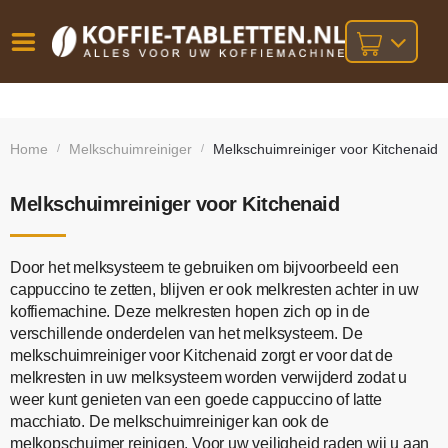
Vóór
Gratis
14 dagen
verzending
omruilgarantie!
16:00
Home
Melkschuimreiniger
Melkschuimreiniger voor Kitchenaid
/
/
bij orders
besteld,
volgende
boven
werkdag
€25,-
geleverd!
Melkschuimreiniger voor Kitchenaid
Door het melksysteem te gebruiken om bijvoorbeeld een
cappuccino te zetten, blijven er ook melkresten achter in uw
koffiemachine. Deze melkresten hopen zich op in de
verschillende onderdelen van het melksysteem. De
melkschuimreiniger voor Kitchenaid zorgt er voor dat de
melkresten in uw melksysteem worden verwijderd zodat u
weer kunt genieten van een goede cappuccino of latte
macchiato. De melkschuimreiniger kan ook de
melkopschuimer reinigen. Voor uw veiligheid raden wij u aan