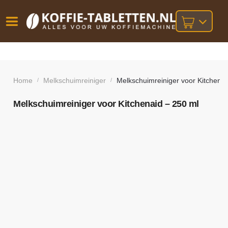
Vóór
Gratis
14 dagen
verzending
omruilgarantie!
16:00
bij orders
besteld,
Home
Melkschuimreiniger
Melkschuimreiniger voor Kitchenai
/
/
volgende
boven
werkdag
€25,-
geleverd!
Melkschuimreiniger voor Kitchenaid – 250 ml