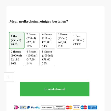
Meer melkschuimreiniger bestellen?
2 flessen
4 flessen
8 flessen
1 fles
1 fles
(250ml)
(250ml)
(250ml)
(250 ml)
(1000ml)
€12,50
€23,80
€43,60
€6,95
€13,95
10%
14%
21%
2 flessen
4 flessen
8 flessen
(1000ml)
(1000ml)
(1000ml)
€24,90
€47,80
€79,60
10%
14%
28%
In winkelmand