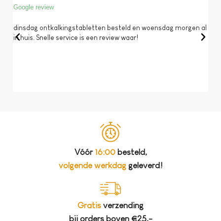
Google review
Goog
dinsdag ontkalkingstabletten besteld en woensdag morgen al
Op 
in huis. Snelle service is een review waar!
een 
dat 
koff
bela
Vóór
16:00
besteld,
volgende werkdag
geleverd!
Gratis
verzending
bij orders boven €25,-