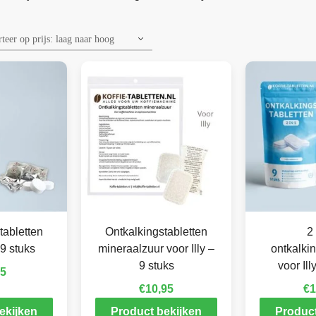
tabletten
Ontkalkingstabletten
2 
 9 stuks
mineraalzuur voor Illy –
ontkalkin
9 stuks
voor Ill
95
€
10,95
€
1
ekijken
Product bekijken
Product