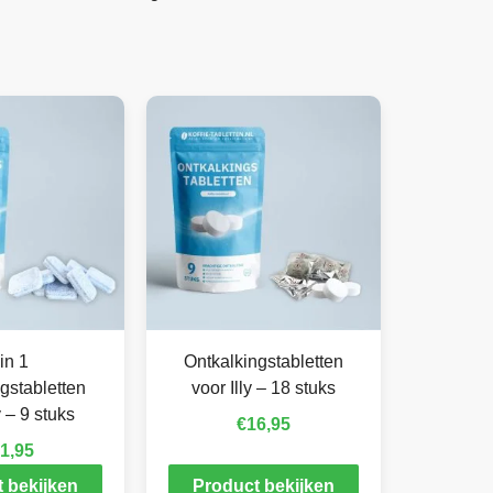
in 1
Ontkalkingstabletten
gstabletten
voor Illy – 18 stuks
y – 9 stuks
€
16,95
1,95
 bekijken
Product bekijken