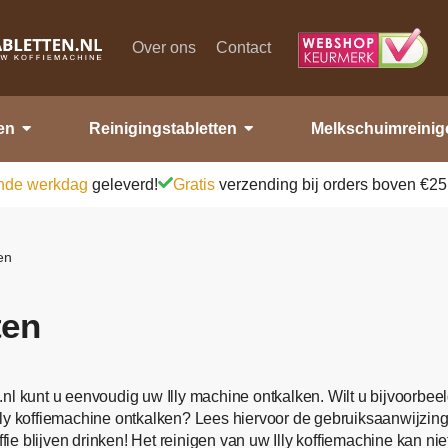
Over ons
Contact
en
Reinigingstabletten
Melkschuimreinig
nde werkdag
geleverd!
Gratis
verzending bij orders boven €25
ten
ten
en.nl kunt u eenvoudig uw Illy machine ontkalken. Wilt u bijvoorbee
ly koffiemachine ontkalken? Lees hiervoor de gebruiksaanwijzing v
ffie blijven drinken! Het reinigen van uw Illy koffiemachine kan ni