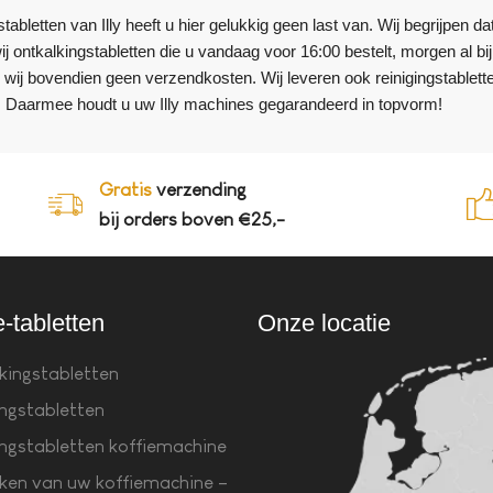
tabletten van Illy heeft u hier gelukkig geen last van. Wij begrijpen da
 ontkalkingstabletten die u vandaag voor 16:00 bestelt, morgen al bi
 wij bovendien geen verzendkosten. Wij leveren ook reinigingstablett
k. Daarmee houdt u uw Illy machines gegarandeerd in topvorm!
Gratis
verzending
bij orders boven €25,-
e-tabletten
Onze locatie
kingstabletten
ingstabletten
ingstabletten koffiemachine
ken van uw koffiemachine –