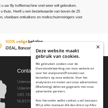
t u uw Illy koffiemachine snel weer wilt gebruiken.
j u thuis. Heeft u een bestelwaarde van boven de 25
en, vloeibare ontkalkers en melkschuimreinigers voor
100% veilige
betaling,
×
iDEAL, Bancontact en op rekening
Deze website maakt
gebruik van cookies.
We gebruiken cookies voor de
(functionele)werking van onze website en
Contact
voor het analyseren(Prestatie) van
bezoekers op onze website. Voor het
Udenseweg 8B 5405 PA
analyseren en meten van onze advertenties
(Marketing) delen we gegevens met onze
Uden
info(@)koffie-tabletten.nl
Tel.
advertentie partners.
085 782 5578KvK 67529623 Btw:
Kies hieronder welke cookies u wil toestaan.
NL857053759B01
Wil je alles toestaan klik dan direct op Alles