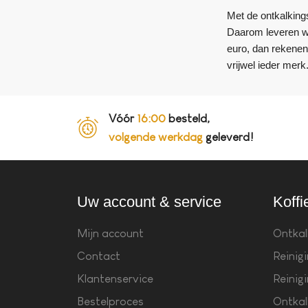
Met de ontkalkings
Daarom leveren wij
euro, dan rekenen
vrijwel ieder mer
Vóór
16:00
besteld,
volgende werkdag
geleverd!
Uw account & service
Koffi
Mijn account
Ontkal
Contact
Reinig
Klantenservice
Reinig
Bestelproces
Ontkal