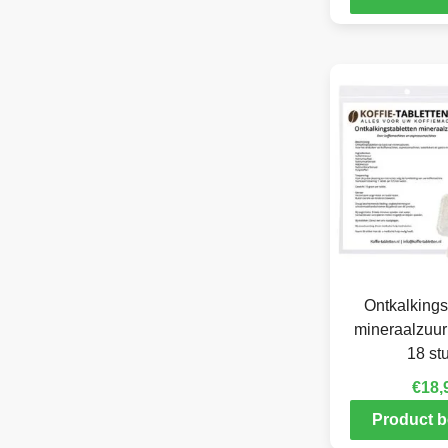
Ontkalkings
mineraalzuur 
18 st
€
18,
Product b