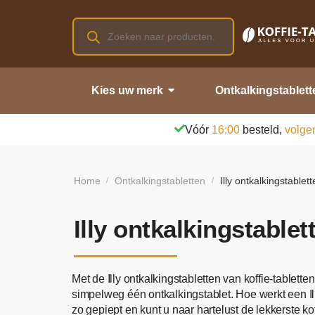
Kies uw merk
Ontkalkingstablett
Vóór
16:00
besteld,
volge
Home
Ontkalkingstabletten
Illy ontkalkingstablet
/
/
Illy ontkalkingstablet
Met de Illy ontkalkingstabletten van koffie-tablett
simpelweg één ontkalkingstablet. Hoe werkt een Il
zo gepiept en kunt u naar hartelust de lekkerste ko