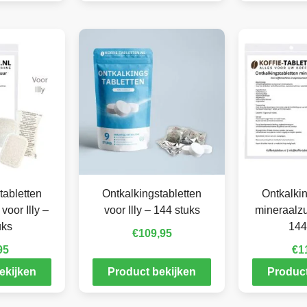
tabletten
Ontkalkingstabletten
Ontkalkin
voor Illy –
voor Illy – 144 stuks
mineraalzuu
uks
144
€
109,95
95
€
1
ekijken
Product bekijken
Product