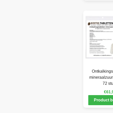
Ontkalkings
mineraalzuur 
72 st
€
61,
Product b