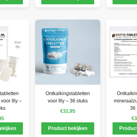
tabletten
Ontkalkingstabletten
Ontkalkin
voor Illy –
voor Illy – 36 stuks
mineraalzuu
uks
36 
€
31,95
95
€
3
ekijken
Product bekijken
Product