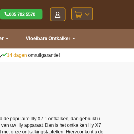
085 782 5578
er
Vloeibare Ontkalker
,-
14 dagen
omruilgarantie!
ld de populaire Illy X7.1 ontkalken, dan gebruikt u
an uw Illy apparaat. Dan is het ontkalken Illy X7
et met onze ontkalkingstabletten. Hiervoor kunt u de