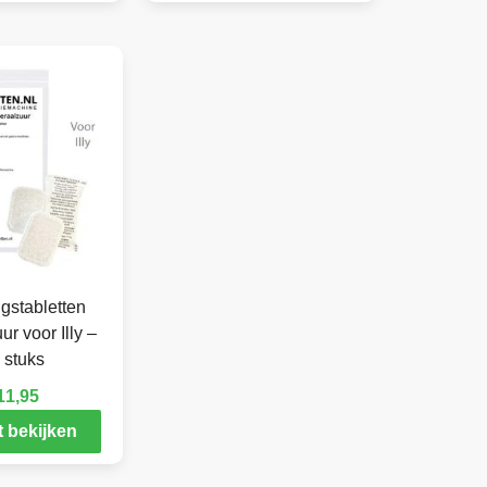
gstabletten
r voor Illy –
 stuks
11,95
 bekijken