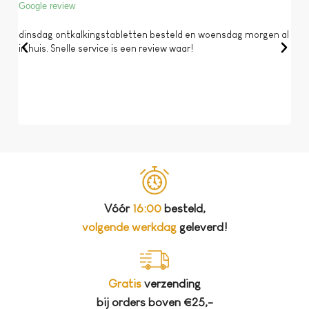
Google review
Goog
dinsdag ontkalkingstabletten besteld en woensdag morgen al
Op 
in huis. Snelle service is een review waar!
een 
dat 
koff
bela
Vóór
16:00
besteld,
volgende werkdag
geleverd!
Gratis
verzending
bij orders boven €25,-