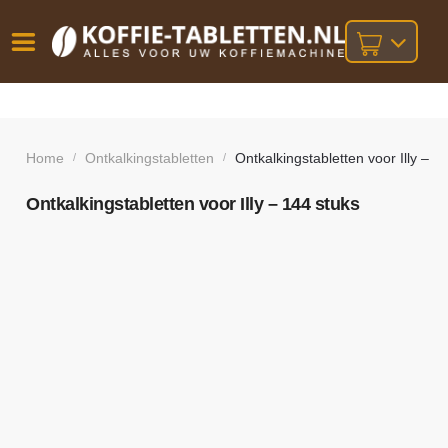
Vóór
Gratis
14 dagen
verzending
omruilgarantie!
16:00
bij orders
besteld,
Home
Ontkalkingstabletten
Ontkalkingstabletten voor Illy – 1
/
/
volgende
boven
werkdag
€25,-
geleverd!
Ontkalkingstabletten voor Illy – 144 stuks