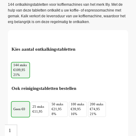
144 ontkalkingstabletten voor koffiemachines van het merk Illy. Met de
hulp van deze tabletten ontkalkt u uw koffie- of espressomachine met
gemak. Kalk verkort de levensduur van uw koffiemachine, waardoor het
erg belangrijk is om deze regelmatig te ontkalken.
Kies aantal ontkalkingstabletten
144 stuks
€109,95
21%
Ook reinigingstabletten bestellen
50 stuks
100 stuks
200 stuks
25 stuks
Geen €0
€21,95
€39,95
€74,95
€11,95
8%
16%
21%