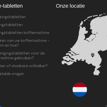
e-tabletten
Onze locatie
kingstabletten
ingstabletten
ingstabletten koffiemachine
ken van uw koffiemachine –
m en hoe?
inigingstabletten voor de
machine gebruiken?
ten of vloeibare ontkalker?
stelde vragen