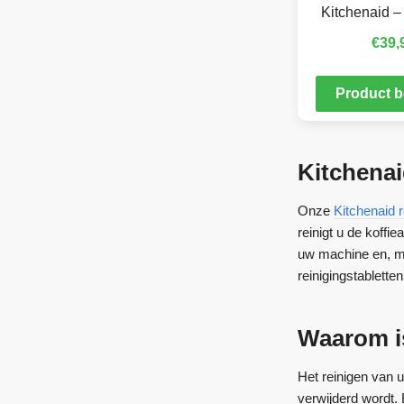
Kitchenaid –
€
39,
Product b
Kitchenai
Onze
Kitchenaid r
reinigt u de koffi
uw machine en, min
reinigingstablett
Waarom is
Het reinigen van u
verwijderd wordt.