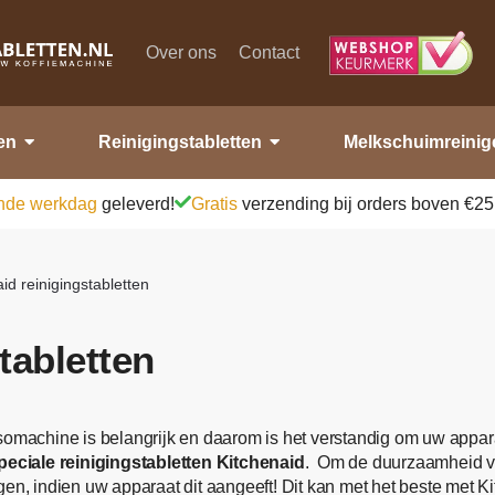
Over ons
Contact
en
Reinigingstabletten
Melkschuimreinig
nde werkdag
geleverd!
Gratis
verzending bij orders boven €25
id reinigingstabletten
tabletten
somachine is belangrijk en daarom is het verstandig om uw appara
peciale reinigingstabletten Kitchenaid
. Om de duurzaamheid va
igen, indien uw apparaat dit aangeeft! Dit kan met het beste met