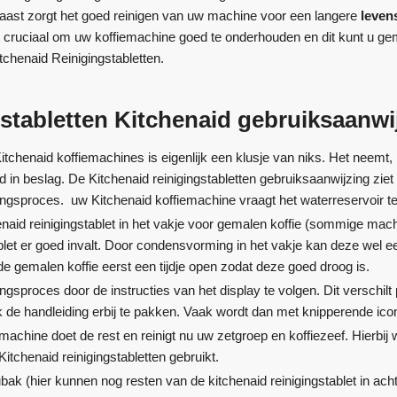
arnaast zorgt het goed reinigen van uw machine voor een langere
leven
us cruciaal om uw koffiemachine goed te onderhouden en dit kunt u g
tchenaid Reinigingstabletten.
stabletten Kitchenaid gebruiksaanwi
itchenaid koffiemachines is eigenlijk een klusje van niks. Het neemt, i
d in beslag. De Kitchenaid reinigingstabletten gebruiksaanwijzing ziet e
gingsproces. uw Kitchenaid koffiemachine vraagt het waterreservoir te
naid reinigingstablet in het vakje voor gemalen koffie (sommige mac
blet er goed invalt. Door condensvorming in het vakje kan deze wel ee
de gemalen koffie eerst een tijdje open zodat deze goed droog is.
gingsproces door de instructies van het display te volgen. Dit verschi
jk de handleiding erbij te pakken. Vaak wordt dan met knipperende ic
machine doet de rest en reinigt nu uw zetgroep en koffiezeef. Hierbij
Kitchenaid reinigingstabletten gebruikt.
ak (hier kunnen nog resten van de kitchenaid reinigingstablet in achter