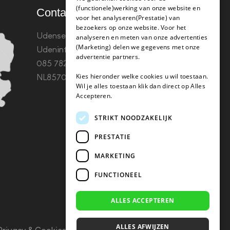
(functionele)werking van onze website en
Contact
voor het analyseren(Prestatie) van
bezoekers op onze website. Voor het
Udenseweg 8B 5405 PA
analyseren en meten van onze advertenties
(Marketing) delen we gegevens met onze
Uden
info(@)koffie-tabletten.nl
Tel.
advertentie partners.
085 782 5578KvK 67529623 Btw:
Kies hieronder welke cookies u wil toestaan.
NL857053759B01
Wil je alles toestaan klik dan direct op Alles
Accepteren.
STRIKT NOODZAKELIJK
PRESTATIE
MARKETING
FUNCTIONEEL
ALLES ACCEPTEREN
ALLES AFWIJZEN