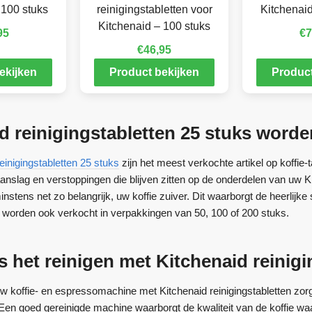
 100 stuks
reinigingstabletten voor
Kitchenaid
Kitchenaid – 100 stuks
95
€
7
€
46,95
ekijken
Product bekijken
Product
d reinigingstabletten 25 stuks word
einigingstabletten 25 stuks
zijn het meest verkochte artikel op koffie-
eaanslag en verstoppingen die blijven zitten op de onderdelen van uw K
stens net zo belangrijk, uw koffie zuiver. Dit waarborgt de heerlijk
en worden ook verkocht in verpakkingen van 50, 100 of 200 stuks.
 het reinigen met Kitchenaid reinigi
w koffie- en espressomachine met Kitchenaid reinigingstabletten zorg
 Een goed gereinigde machine waarborgt de kwaliteit van de koffie w