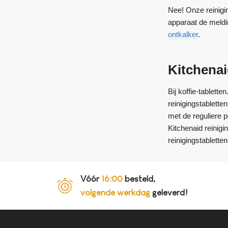
Nee! Onze reinigi
apparaat de meldi
ontkalker
.
Kitchena
Bij koffie-tablett
reinigingstablett
met de reguliere p
Kitchenaid reinig
reinigingstablette
Vóór
16:00
besteld,
volgende werkdag
geleverd!