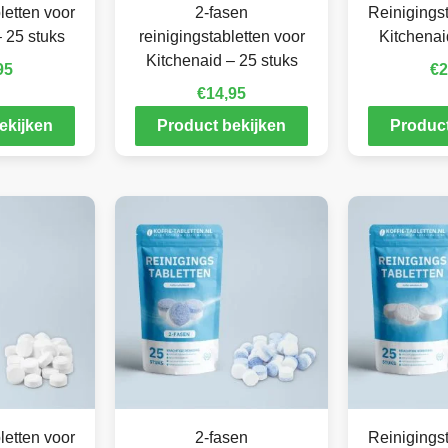
letten voor
2-fasen
Reinigingst
 25 stuks
reinigingstabletten voor
Kitchenai
Kitchenaid – 25 stuks
95
€
2
€
14,95
ekijken
Product bekijken
Product
letten voor
2-fasen
Reinigingst