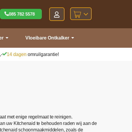
085 782 5578
er
Vloeibare Ontkalker
,-
14 dagen
omruilgarantie!
at met enige regelmaat te reinigen.
n uw Kitchenaid te behouden raden wij aan de
 Kitchenaid schoonmaakmiddelen, zoals de