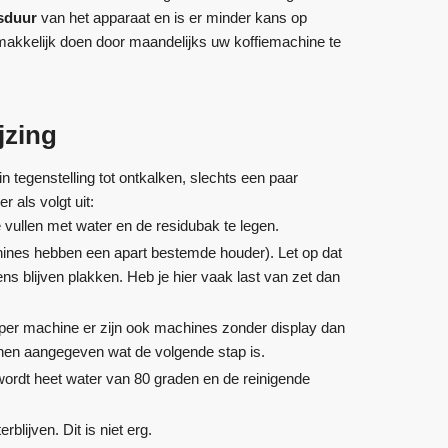
sduur
van het apparaat en is er minder kans op
emakkelijk doen door maandelijks uw koffiemachine te
jzing
n tegenstelling tot ontkalken, slechts een paar
r als volgt uit:
 vullen met water en de residubak te legen.
hines hebben een apart bestemde houder). Let op dat
ns blijven plakken. Heb je hier vaak last van zet dan
lt per machine er zijn ook machines zonder display dan
onen aangegeven wat de volgende stap is.
 wordt heet water van 80 graden en de reinigende
blijven. Dit is niet erg.