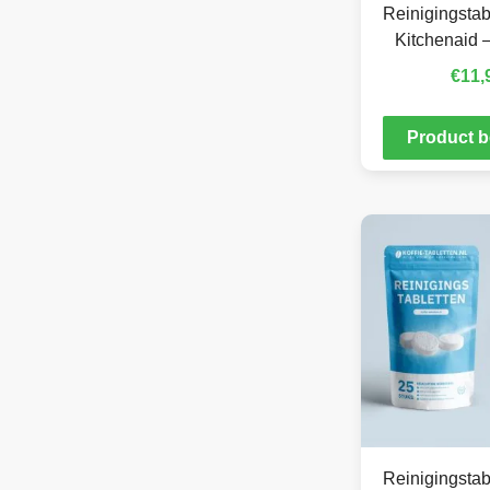
Reinigingstab
Kitchenaid –
€
11,
Product b
Reinigingstab