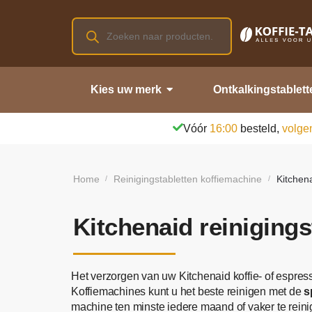
Kies uw merk
Ontkalkingstablett
Vóór
16:00
besteld,
volge
Home
Reinigingstabletten koffiemachine
Kitchena
/
/
Kitchenaid reinigings
Het verzorgen van uw Kitchenaid koffie- of espres
Koffiemachines kunt u het beste reinigen met de
s
machine ten minste iedere maand of vaker te rein