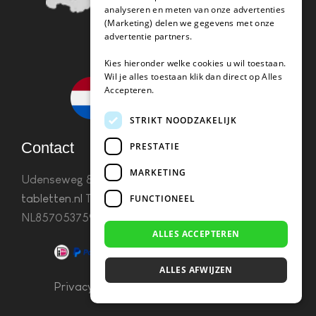
analyseren en meten van onze advertenties
(Marketing) delen we gegevens met onze
advertentie partners.
Kies hieronder welke cookies u wil toestaan.
Wil je alles toestaan klik dan direct op Alles
Accepteren.
STRIKT NOODZAKELIJK
Contact
PRESTATIE
MARKETING
Udenseweg 8B 5405 PA Uden
info(@)koffie-
tabletten.nl
Tel. 085 782 5578KvK 67529623 Btw:
FUNCTIONEEL
NL857053759B01
ALLES ACCEPTEREN
ALLES AFWIJZEN
Privacy & Cookies
–
Algemene Voorwaarden