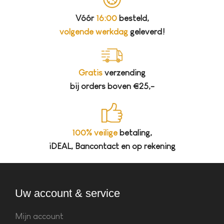
Vóór
16:00
besteld,
volgende werkdag
geleverd!
Gratis
verzending
bij orders boven €25,-
100% veilige
betaling,
iDEAL, Bancontact en op rekening
Uw account & service
Mijn account