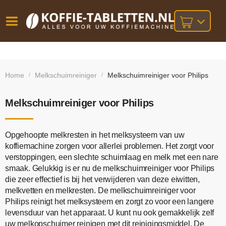
Vóór
Gratis
14 dagen
verzending
omruilgarantie!
16:00
Home
Melkschuimreiniger
Melkschuimreiniger voor Philips
/
/
bij orders
besteld,
volgende
boven
werkdag
€25,-
geleverd!
Melkschuimreiniger voor Philips
Opgehoopte melkresten in het melksysteem van uw
koffiemachine zorgen voor allerlei problemen. Het zorgt voor
verstoppingen, een slechte schuimlaag en melk met een nare
smaak. Gelukkig is er nu de melkschuimreiniger voor Philips
die zeer effectief is bij het verwijderen van deze eiwitten,
melkvetten en melkresten. De melkschuimreiniger voor
Philips reinigt het melksysteem en zorgt zo voor een langere
levensduur van het apparaat. U kunt nu ook gemakkelijk zelf
uw melkopschuimer reinigen met dit reinigingsmiddel. De