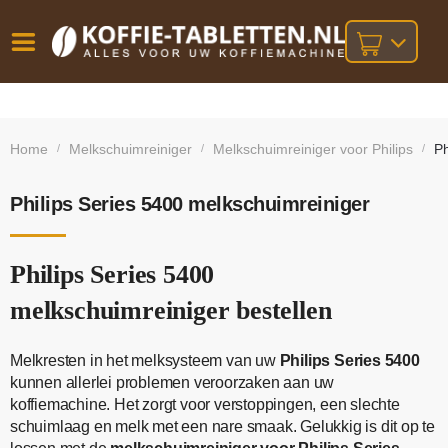
Vóór
Gratis
14 dagen
verzending
omruilgarantie!
16:00
Home
Melkschuimreiniger
Melkschuimreiniger voor Philips
Ph
/
/
/
bij orders
besteld,
volgende
boven
werkdag
€25,-
geleverd!
Philips Series 5400 melkschuimreiniger
Philips Series 5400
melkschuimreiniger bestellen
Melkresten in het melksysteem van uw
Philips Series 5400
kunnen allerlei problemen veroorzaken aan uw
koffiemachine. Het zorgt voor verstoppingen, een slechte
schuimlaag en melk met een nare smaak. Gelukkig is dit op te