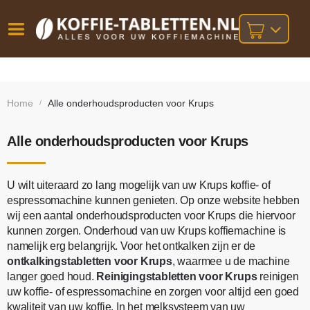
Vóór
Gratis
14 dagen
verzending
omruilgarantie!
16:00
Home
Alle onderhoudsproducten voor Krups
/
bij orders
besteld,
volgende
boven
werkdag
€25,-
geleverd!
Alle onderhoudsproducten voor Krups
U wilt uiteraard zo lang mogelijk van uw Krups koffie- of
espressomachine kunnen genieten. Op onze website hebben
wij een aantal onderhoudsproducten voor Krups die hiervoor
kunnen zorgen. Onderhoud van uw Krups koffiemachine is
namelijk erg belangrijk. Voor het ontkalken zijn er de
ontkalkingstabletten voor Krups
, waarmee u de machine
langer goed houd.
Reinigingstabletten voor Krups
reinigen
uw koffie- of espressomachine en zorgen voor altijd een goed
kwaliteit van uw koffie. In het melksysteem van uw