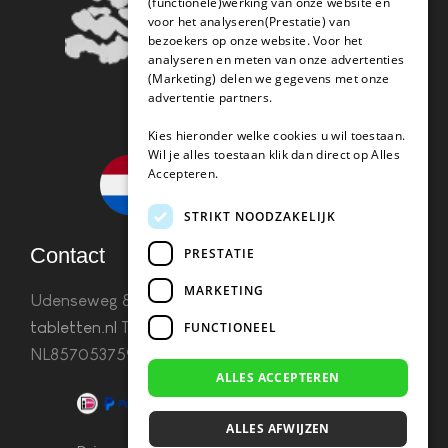
(functionele)werking van onze website en
voor het analyseren(Prestatie) van
bezoekers op onze website. Voor het
analyseren en meten van onze advertenties
(Marketing) delen we gegevens met onze
advertentie partners.
Kies hieronder welke cookies u wil toestaan.
Wil je alles toestaan klik dan direct op Alles
Accepteren.
STRIKT NOODZAKELIJK
Contact
PRESTATIE
MARKETING
Udenseweg 8B 5405 PA Uden
info(@)koffie-
tabletten.nl
Tel. 085 782 5578KvK 67529623 Btw:
FUNCTIONEEL
NL857053759B01
ALLES ACCEPTEREN
ALLES AFWIJZEN