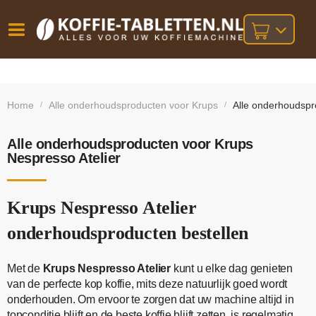
Vóór
Gratis
14 dagen
verzending
omruilgarantie!
16:00
Home
Alle onderhoudsproducten voor Krups
Alle onderhoudspr
/
/
bij orders
besteld,
volgende
boven
werkdag
€25,-
geleverd!
Alle onderhoudsproducten voor Krups
Nespresso Atelier
Krups Nespresso Atelier
onderhoudsproducten bestellen
Met de
Krups Nespresso Atelier
kunt u elke dag genieten
van de perfecte kop koffie, mits deze natuurlijk goed wordt
onderhouden. Om ervoor te zorgen dat uw machine altijd in
topconditie blijft en de beste koffie blijft zetten, is regelmatig