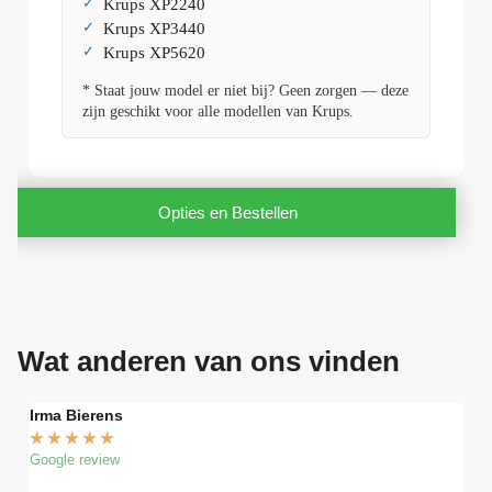
Krups XP2240
Krups XP3440
Krups XP5620
* Staat jouw model er niet bij? Geen zorgen — deze
zijn geschikt voor alle modellen van Krups.
Opties en Bestellen
Wat anderen van ons vinden
Irma Bierens
Fri
★
★
★
★
★
★
Google review
Goog