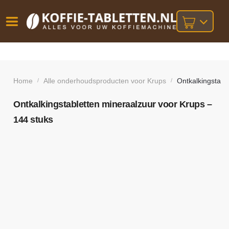
Vóór
Gratis
14 dagen
verzending
omruilgarantie!
16:00
bij orders
besteld,
Home
Alle onderhoudsproducten voor Krups
Ontkalkingstabl
/
/
volgende
boven
werkdag
€25,-
geleverd!
Ontkalkingstabletten mineraalzuur voor Krups –
144 stuks