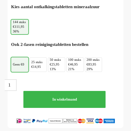
Kies aantal ontkalkingstabletten mineraalzuur
144 stuks
€111,95
36%
Ook 2-fasen reinigingstabletten bestellen
50 stuks
100 stuks
200 stuks
25 stuks
Geen €0
€25,95
€46,95
€83,95
€14,95
13%
21%
29%
In winkelmand