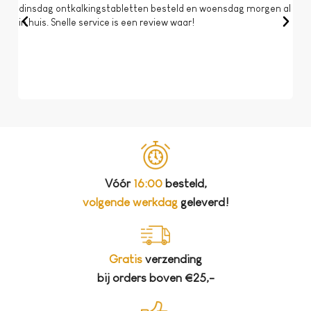
dinsdag ontkalkingstabletten besteld en woensdag morgen al
Op 
in huis. Snelle service is een review waar!
een 
dat 
koff
bela
Vóór
16:00
besteld,
volgende werkdag
geleverd!
Gratis
verzending
bij orders boven €25,-