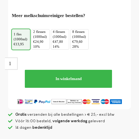
Meer melkschuimreiniger bestellen?
2 flessen
4 flessen
8 flessen
1 fles
(1000ml)
(1000ml)
(1000ml)
(1000ml)
€24,90
€47,80
€79,60
€13,95
10%
14%
28%
In winkelmand
Gratis
verzenden bij alle bestellingen > € 25,- excl btw
Vòòr 16:00 besteld,
volgende werkdag
geleverd
14 dagen
bedenktijd