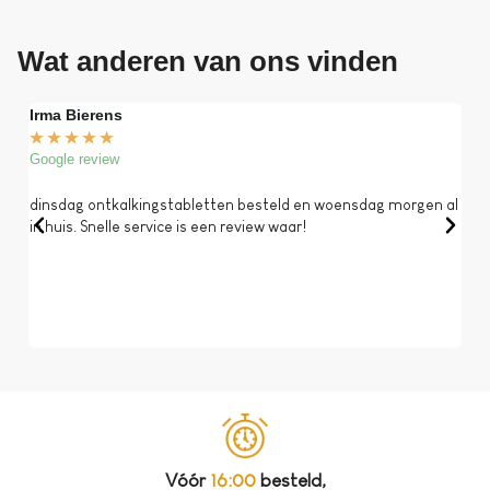
Wat anderen van ons vinden
Irma Bierens
Fri
★
★
★
★
★
★
Google review
Goog
dinsdag ontkalkingstabletten besteld en woensdag morgen al
Op 
in huis. Snelle service is een review waar!
een 
dat 
koff
bela
Vóór
16:00
besteld,