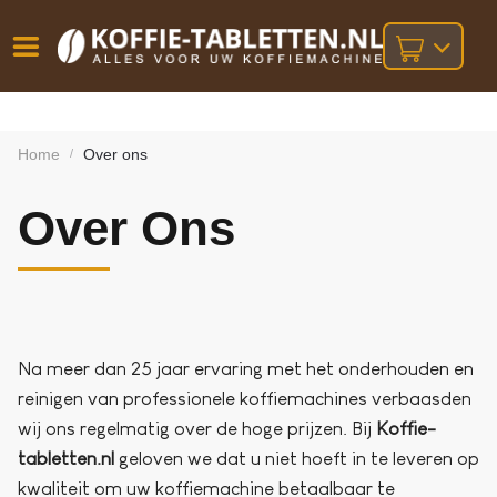
Vóór
Gratis
14 dagen
verzending
omruilgarantie!
16:00
Home
Over ons
/
bij orders
besteld,
volgende
boven
werkdag
€25,-
Over Ons
geleverd!
Na meer dan 25 jaar ervaring met het onderhouden en
reinigen van professionele koffiemachines verbaasden
wij ons regelmatig over de hoge prijzen. Bij
Koffie-
tabletten.nl
geloven we dat u niet hoeft in te leveren op
kwaliteit om uw koffiemachine betaalbaar te