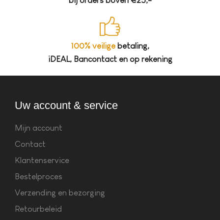
bij orders boven €25,-
100% veilige
betaling,
iDEAL, Bancontact en op rekening
Uw account & service
Mijn account
Contact
Klantenservice
Bestelproces
Verzending en bezorging
Retourbeleid