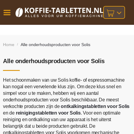
Vóór
Gratis
14 dagen
verzending
omruilgarantie!
16:00
Home
Alle onderhoudsproducten voor Solis
/
bij orders
besteld,
volgende
boven
werkdag
€25,-
geleverd!
Alle onderhoudsproducten voor Solis
Het schoonmaken van uw Solis koffie- of espressomachine
kan nogal een vervelende klus zijn. Om deze klus snel en
simpel voor u te maken, hebben wij een aantal
onderhoudsproducten voor Solis beschikbaar. De meest
verkochte producten zijn de
ontkalkingstabletten voor Solis
en de
reinigingstabletten voor Solis
. Voor een optimale
reiniging en ontkalking van uw apparaat is het uiterst
belangrijk dat u beide producten gebruikt. De
ontkalkingstabletten voor Solis voorkomen mechanische