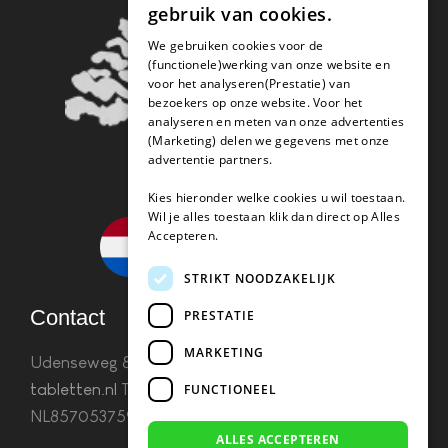
gebruik van cookies.
We gebruiken cookies voor de
(functionele)werking van onze website en
voor het analyseren(Prestatie) van
bezoekers op onze website. Voor het
analyseren en meten van onze advertenties
(Marketing) delen we gegevens met onze
advertentie partners.
Kies hieronder welke cookies u wil toestaan.
Wil je alles toestaan klik dan direct op Alles
Accepteren.
STRIKT NOODZAKELIJK
Contact
PRESTATIE
MARKETING
Udenseweg 8B 5405 PA Uden
info(@)koffie-
tabletten.nl
Tel. 085 782 5578KvK 67529623 Btw:
FUNCTIONEEL
NL857053759B01
ALLES ACCEPTEREN