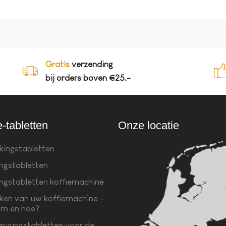
Gratis
verzending
bij orders boven €25,-
e-tabletten
Onze locatie
kingstabletten
ingstabletten
ingstabletten koffiemachine
ken van uw koffiemachine –
m en hoe?
inigingstabletten voor de