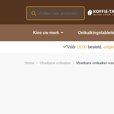
Kies uw merk
Ontkalkingstablett
Vóór
16:00
besteld,
volge
Home
Vloeibare ontkalker
Vloeibare ontkalker voo
/
/