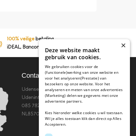
perfect, koffie smaak
100% veilige
betaling,
×
iDEAL, Bancontact en op rekening
Deze website maakt
gebruik van cookies.
We gebruiken cookies voor de
(functionele)werking van onze website en
Contact
voor het analyseren(Prestatie) van
bezoekers op onze website. Voor het
Udenseweg 8B 5405 PA
analyseren en meten van onze advertenties
(Marketing) delen we gegevens met onze
Uden
info(@)koffie-tabletten.nl
Tel.
advertentie partners.
085 782 5578KvK 67529623 Btw:
Kies hieronder welke cookies u wil toestaan.
NL857053759B01
Wil je alles toestaan klik dan direct op Alles
Accepteren.