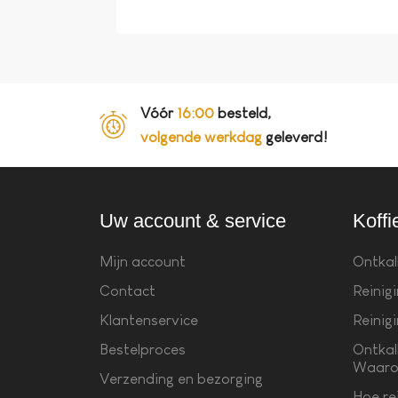
Vóór
16:00
besteld,
volgende werkdag
geleverd!
Uw account & service
Koffi
Mijn account
Ontkal
Contact
Reinig
Klantenservice
Reinig
Bestelproces
Ontkal
Waaro
Verzending en bezorging
Hoe re