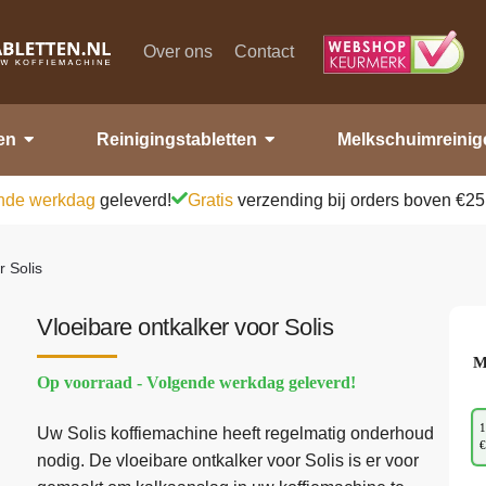
Over ons
Contact
en
Reinigingstabletten
Melkschuimreinig
nde werkdag
geleverd!
Gratis
verzending bij orders boven €25
r Solis
Vloeibare ontkalker voor Solis
M
Op voorraad - Volgende werkdag geleverd!
1
Uw Solis koffiemachine heeft regelmatig onderhoud
€
nodig. De vloeibare ontkalker voor Solis is er voor