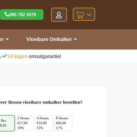
085 782 5578
er
Vloeibare Ontkalker
,-
14 dagen
omruilgarantie!
eer flessen vloeibare ontkalker bestellen?
2 flessen
4 flessen
8 flessen
 fles
€17,90
€33,80
€66,00
9,95
10%
15%
17%