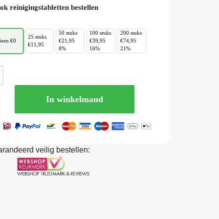
ok reinigingstabletten bestellen
50 stuks
100 stuks
200 stuks
25 stuks
een €0
€21,95
€39,95
€74,95
€11,95
8%
16%
21%
In winkelmand
randeerd veilig bestellen: