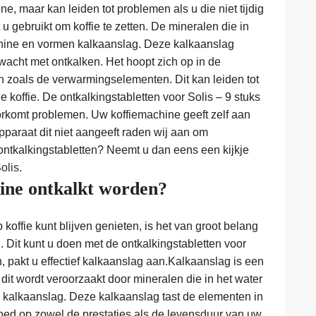
, maar kan leiden tot problemen als u die niet tijdig
u gebruikt om koffie te zetten. De mineralen die in
achine en vormen kalkaanslag. Deze kalkaanslag
wacht met ontkalken. Het hoopt zich op in de
n zoals de verwarmingselementen. Dit kan leiden tot
 koffie. De ontkalkingstabletten voor Solis – 9 stuks
orkomt problemen. Uw koffiemachine geeft zelf aan
paraat dit niet aangeeft raden wij aan om
 ontkalkingstabletten? Neemt u dan eens een kijkje
olis
.
ne ontkalkt worden?
koffie kunt blijven genieten, is het van groot belang
. Dit kunt u doen met de ontkalkingstabletten voor
n, pakt u effectief kalkaanslag aan.Kalkaanslag is een
it wordt veroorzaakt door mineralen die in het water
kalkaanslag. Deze kalkaanslag tast de elementen in
loed op zowel de prestaties als de levensduur van uw