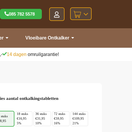
085 782 5578
er
Vloeibare Ontkalker
,-
14 dagen
omruilgarantie!
ies aantal ontkalkingstabletten
18 stuks
36 stuks
72 stuks
144 stuks
 stuks
€16,95
€31,95
€59,95
€109,95
8,95
5%
10%
16%
21%