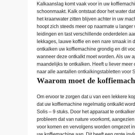
Kalkaanslag komt vaak voor in uw koffiemachine
schoonmaakt. Kalk ontstaat door het water dat 
het kraanwater zitten blijven achter in uw m
hoopt zich steeds meer op naarmate u langer 
leidingen en tast verschillende onderdelen aa
lekkages, lauwe koffie en een nare smaak in de
ontkalken uw koffiemachine grondig en dit vo
wanneer deze ontkalkt moet worden. Als uw ap
maandelijks te ontkalken. Heeft u liever meer
naar alle aantallen
ontkalkingstabletten voor S
Waarom moet de koffiemachi
Om ervoor te zorgen dat u van een lekkere kop 
dat uw koffiemachine regelmatig ontkalkt word
Solis – 9 stuks. Door het apparaat te ontkalke
probleem dat van nature voorkomt, aangezien d
voor komen en vervolgens worden omgezet in 
uw koffiemachine aan. Dit heeft een grote inv