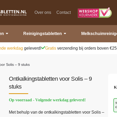
Over ons
Contact
en
Reinigingstabletten
Melkschuimreinig
nde werkdag
geleverd!
Gratis
verzending bij orders boven €25
oor Solis – 9 stuks
Ontkalkingstabletten voor Solis – 9
stuks
K
Op voorraad - Volgende werkdag geleverd!
9
€
Met behulp van de ontkalkingstabletten voor Solis –