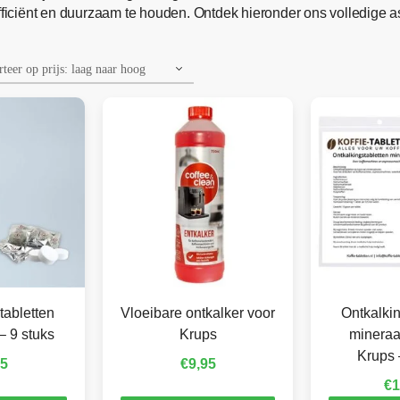
iciënt en duurzaam te houden. Ontdek hieronder ons volledige a
tabletten
Vloeibare ontkalker voor
Ontkalkin
– 9 stuks
Krups
mineraa
Krups 
95
€
9,95
€
1