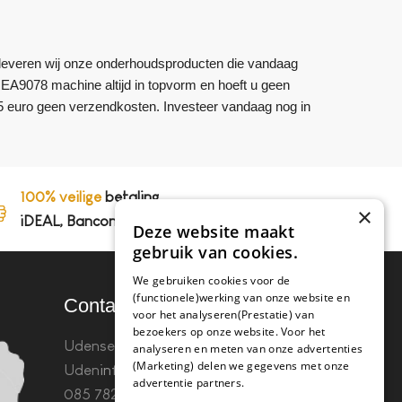
om leveren wij onze onderhoudsproducten die vandaag
on EA9078 machine altijd in topvorm en hoeft u geen
5 euro geen verzendkosten. Investeer vandaag nog in
100% veilige
betaling,
×
iDEAL, Bancontact en op rekening
Deze website maakt
gebruik van cookies.
We gebruiken cookies voor de
(functionele)werking van onze website en
Contact
voor het analyseren(Prestatie) van
bezoekers op onze website. Voor het
Udenseweg 8B 5405 PA
analyseren en meten van onze advertenties
(Marketing) delen we gegevens met onze
Uden
info(@)koffie-tabletten.nl
Tel.
advertentie partners.
085 782 5578KvK 67529623 Btw: