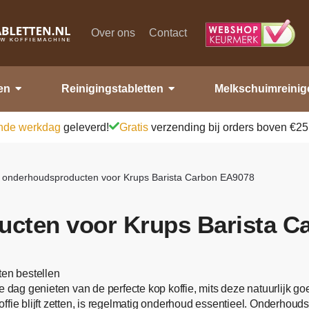
Over ons
Contact
en
Reinigingstabletten
Melkschuimreinig
nde werkdag
geleverd!
Gratis
verzending bij orders boven €25
e onderhoudsproducten voor Krups Barista Carbon EA9078
ucten voor Krups Barista C
en bestellen
e dag genieten van de perfecte kop koffie, mits deze natuurlijk 
 koffie blijft zetten, is regelmatig onderhoud essentieel. Onderhou