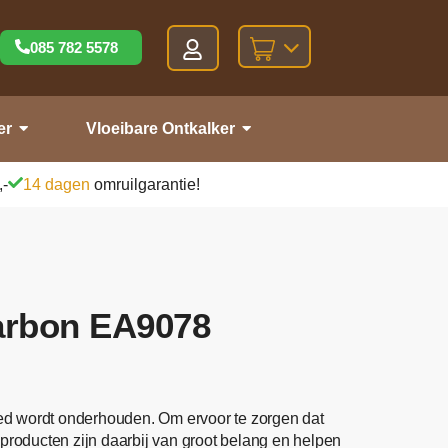
085 782 5578
er
Vloeibare Ontkalker
,-
14 dagen
omruilgarantie!
arbon EA9078
goed wordt onderhouden. Om ervoor te zorgen dat
dsproducten zijn daarbij van groot belang en helpen