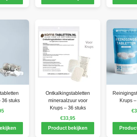
tabletten
Ontkalkingstabletten
Reinigingst
 36 stuks
mineraalzuur voor
Krups –
Krups – 36 stuks
95
€
3
€
33,95
ekijken
Product bekijken
Product