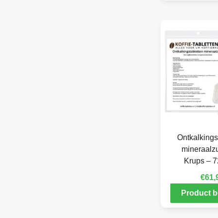
Ontkalkings
mineraalzu
Krups – 7
€
61,
Product b