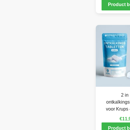
Product b
2 in
ontkalkings
voor Krups 
€
11,
Product b