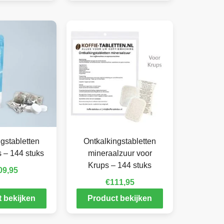
gstabletten
Ontkalkingstabletten
 – 144 stuks
mineraalzuur voor
Krups – 144 stuks
09,95
€
111,95
 bekijken
Product bekijken