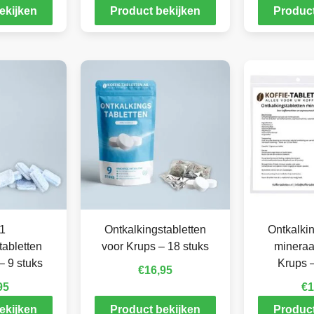
ekijken
Product bekijken
Product
 1
Ontkalkingstabletten
Ontkalkin
tabletten
voor Krups – 18 stuks
mineraa
– 9 stuks
Krups –
€
16,95
95
€
1
ekijken
Product bekijken
Product