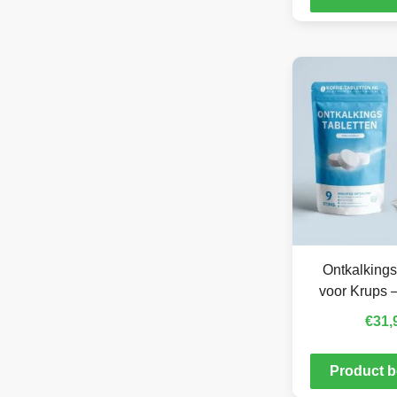
Ontkalkings
voor Krups –
€
31,
Product b