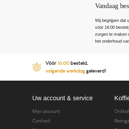
Vandaag bes
Wij begrijpen dat
vóór 16:00 besteld
zorgen te maken o
het onderhoud va
Vóór
16:00
besteld,
volgende werkdag
geleverd!
Uw account & service
Koffi
Mijn account
Ontkal
Contact
Reinig