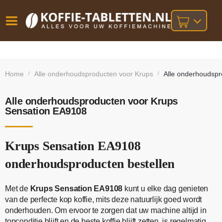
Vóór
Gratis
14 dagen
verzending
omruilgarantie!
16:00
Home
Alle onderhoudsproducten voor Krups
Alle onderhoudspr
/
/
bij orders
besteld,
volgende
boven
werkdag
€25,-
geleverd!
Alle onderhoudsproducten voor Krups
Sensation EA9108
Krups Sensation EA9108
onderhoudsproducten bestellen
Met de
Krups Sensation EA9108
kunt u elke dag genieten
van de perfecte kop koffie, mits deze natuurlijk goed wordt
onderhouden. Om ervoor te zorgen dat uw machine altijd in
topconditie blijft en de beste koffie blijft zetten, is regelmatig