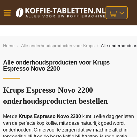
Vóór
Gratis
14 dagen
verzending
omruilgarantie!
16:00
Home
Alle onderhoudsproducten voor Krups
Alle onderhoudsp
/
/
bij orders
besteld,
volgende
boven
werkdag
€25,-
geleverd!
Alle onderhoudsproducten voor Krups
Espresso Novo 2200
Krups Espresso Novo 2200
onderhoudsproducten bestellen
Met de
Krups Espresso Novo 2200
kunt u elke dag genieten
van de perfecte kop koffie, mits deze natuurlijk goed wordt
onderhouden. Om ervoor te zorgen dat uw machine altijd in
topconditie blijft en de beste koffie blijft zetten, is regelmatig