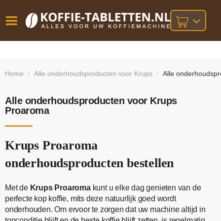
Vóór
Gratis
14 dagen
verzending
omruilgarantie!
16:00
Home
Alle onderhoudsproducten voor Krups
Alle onderhoudsp
/
/
bij orders
besteld,
volgende
boven
werkdag
€25,-
geleverd!
Alle onderhoudsproducten voor Krups
Proaroma
Krups Proaroma
onderhoudsproducten bestellen
Met de
Krups Proaroma
kunt u elke dag genieten van de
perfecte kop koffie, mits deze natuurlijk goed wordt
onderhouden. Om ervoor te zorgen dat uw machine altijd in
topconditie blijft en de beste koffie blijft zetten, is regelmatig