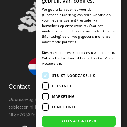
gebruik van cookies.
We gebruiken cookies voor de
(functionele)werking van onze website en
voor het analyseren(Prestatie) van
bezoekers op onze website. Voor het
analyseren en meten van onze advertenties
(Marketing) delen we gegevens met onze
advertentie partners.
Kies hieronder welke cookies u wil toestaan.
Wil je alles toestaan klik dan direct op Alles
Accepteren.
STRIKT NOODZAKELIJK
Contact
PRESTATIE
MARKETING
Udenseweg 8B 5405 PA Uden
info(@)koffie-
tabletten.nl
Tel. 085 782 5578KvK 67529623 Btw:
FUNCTIONEEL
NL857053759B01
ALLES ACCEPTEREN