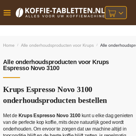
Vóór
Gratis
14 dagen
verzending
omruilgarantie!
16:00
Home
Alle onderhoudsproducten voor Krups
Alle onderhoudsp
/
/
bij orders
besteld,
volgende
boven
werkdag
€25,-
geleverd!
Alle onderhoudsproducten voor Krups
Espresso Novo 3100
Krups Espresso Novo 3100
onderhoudsproducten bestellen
Met de
Krups Espresso Novo 3100
kunt u elke dag genieten
van de perfecte kop koffie, mits deze natuurlijk goed wordt
onderhouden. Om ervoor te zorgen dat uw machine altijd in
topconditie blijft en de beste koffie blijft zetten, is regelmatig