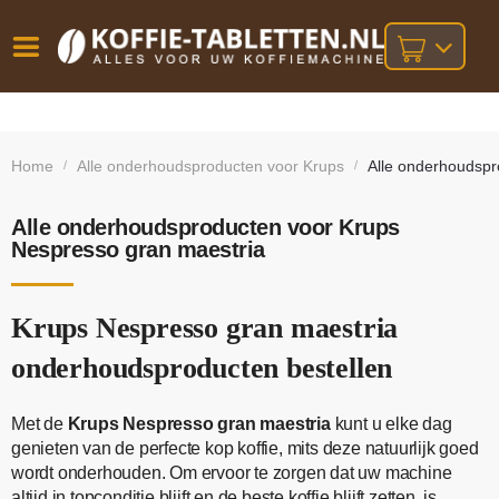
Vóór
Gratis
14 dagen
verzending
omruilgarantie!
16:00
Home
Alle onderhoudsproducten voor Krups
Alle onderhoudspr
/
/
bij orders
besteld,
volgende
boven
werkdag
€25,-
geleverd!
Alle onderhoudsproducten voor Krups
Nespresso gran maestria
Krups Nespresso gran maestria
onderhoudsproducten bestellen
Met de
Krups Nespresso gran maestria
kunt u elke dag
genieten van de perfecte kop koffie, mits deze natuurlijk goed
wordt onderhouden. Om ervoor te zorgen dat uw machine
altijd in topconditie blijft en de beste koffie blijft zetten, is