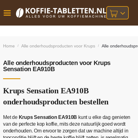
Vóór
Gratis
14 dagen
verzending
omruilgarantie!
16:00
Home
Alle onderhoudsproducten voor Krups
Alle onderhoudsp
/
/
bij orders
besteld,
volgende
boven
werkdag
€25,-
geleverd!
Alle onderhoudsproducten voor Krups
Sensation EA910B
Krups Sensation EA910B
onderhoudsproducten bestellen
Met de
Krups Sensation EA910B
kunt u elke dag genieten
van de perfecte kop koffie, mits deze natuurlijk goed wordt
onderhouden. Om ervoor te zorgen dat uw machine altijd in
topconditie blijft en de beste koffie blijft zetten, is regelmatig