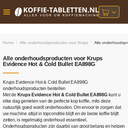
Vóór
Gratis
14 dagen
verzending
omruilgarantie!
16:00
Home
Alle onderhoudsproducten voor Krups
Alle onderhoudspr
/
/
bij orders
besteld,
volgende
boven
werkdag
€25,-
geleverd!
Alle onderhoudsproducten voor Krups
Evidence Hot & Cold Bullet EA898G
Krups Evidence Hot & Cold Bullet EA898G
onderhoudsproducten bestellen
Met de
Krups Evidence Hot & Cold Bullet EA898G
kunt u
elke dag genieten van de perfecte kop koffie, mits deze
natuurlijk goed wordt onderhouden. Om ervoor te zorgen dat
uw machine altijd in topconditie blijft en de beste koffie blijft
zetten, is regelmatig onderhoud essentieel.
Onderhoudsproducten zijn daarbij van groot belang en helpen