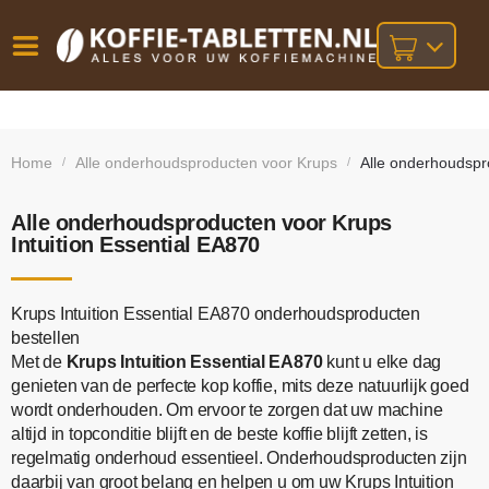
Vóór
Gratis
14 dagen
verzending
omruilgarantie!
16:00
Home
Alle onderhoudsproducten voor Krups
Alle onderhoudspr
/
/
bij orders
besteld,
volgende
boven
werkdag
€25,-
geleverd!
Alle onderhoudsproducten voor Krups
Intuition Essential EA870
Krups Intuition Essential EA870 onderhoudsproducten
bestellen
Met de
Krups Intuition Essential EA870
kunt u elke dag
genieten van de perfecte kop koffie, mits deze natuurlijk goed
wordt onderhouden. Om ervoor te zorgen dat uw machine
altijd in topconditie blijft en de beste koffie blijft zetten, is
regelmatig onderhoud essentieel. Onderhoudsproducten zijn
daarbij van groot belang en helpen u om uw Krups Intuition